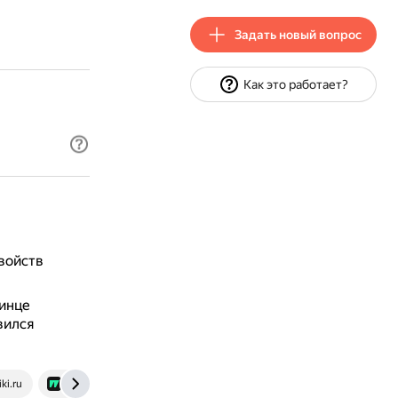
Задать новый вопрос
Как это работает?
войств
ринце
вился
ki.ru
www.sports.ru