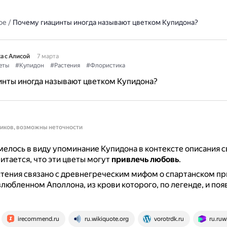
ое
/
Почему гиацинты иногда называют цветком Купидона?
а с Алисой
7 марта
еты
#Купидон
#Растения
#Флористика
инты иногда называют цветком Купидона?
ников, возможны неточности
елось в виду упоминание Купидона в контексте описания с
читается, что эти цветы могут
привлечь любовь
.
тения связано с древнегреческим мифом о спартанском п
злюбленном Аполлона, из крови которого, по легенде, и поя
irecommend.ru
ru.wikiquote.org
vorotrdk.ru
ru.ruwi