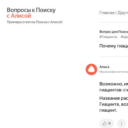
Вопросы к Поиску 
Главная
/
Друг
с Алисой
Примеры ответов Поиска с Алисой
Вопрос для Поиск
#Гиацинты
#Цв
Почему гиац
Алиса
На основе источ
Возможно, им
гиацинтов: с
Название рас
Гиацинте, во
гиацинт.
0