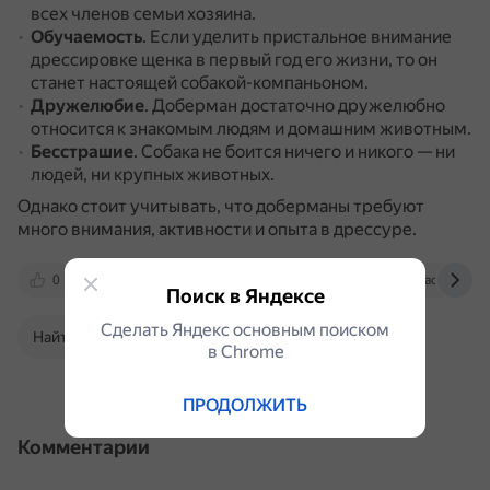
всех членов семьи хозяина.
Обучаемость
.
Если уделить пристальное внимание
дрессировке щенка в первый год его жизни, то он
станет настоящей собакой-компаньоном.
Дружелюбие
.
Доберман достаточно дружелюбно
относится к знакомым людям и домашним животным.
Бесстрашие
.
Собака не боится ничего и никого — ни
людей, ни крупных животных.
Однако стоит учитывать, что доберманы требуют
много внимания, активности и опыта в дрессуре.
0
ria.ru
lapkins.ru
www.purinaone.ru
Поиск в Яндексе
Сделать Яндекс основным поиском
Найти в Поиске
в Сhrome
ПРОДОЛЖИТЬ
Комментарии