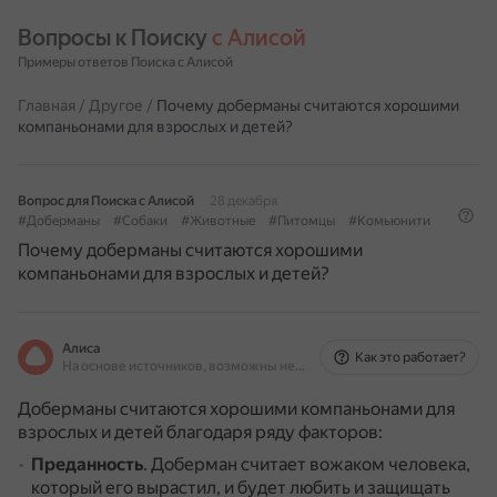
Вопросы к Поиску 
с Алисой
Примеры ответов Поиска с Алисой
Главная
/
Другое
/
Почему доберманы считаются хорошими
компаньонами для взрослых и детей?
Вопрос для Поиска с Алисой
28 декабря
#Доберманы
#Собаки
#Животные
#Питомцы
#Комьюнити
Почему доберманы считаются хорошими
компаньонами для взрослых и детей?
Алиса
Как это работает?
На основе источников, возможны неточности
Доберманы считаются хорошими компаньонами для
взрослых и детей благодаря ряду факторов:
Преданность
.
Доберман считает вожаком человека,
который его вырастил, и будет любить и защищать