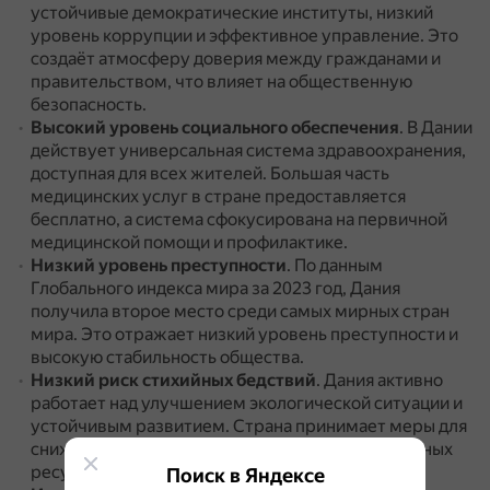
устойчивые демократические институты, низкий
уровень коррупции и эффективное управление.
Это
создаёт атмосферу доверия между гражданами и
правительством, что влияет на общественную
безопасность.
Высокий уровень социального обеспечения
.
В Дании
действует универсальная система здравоохранения,
доступная для всех жителей.
Большая часть
медицинских услуг в стране предоставляется
бесплатно, а система сфокусирована на первичной
медицинской помощи и профилактике.
Низкий уровень преступности
.
По данным
Глобального индекса мира за 2023 год, Дания
получила второе место среди самых мирных стран
мира.
Это отражает низкий уровень преступности и
высокую стабильность общества.
Низкий риск стихийных бедствий
.
Дания активно
работает над улучшением экологической ситуации и
устойчивым развитием.
Страна принимает меры для
снижения уровня загрязнения и защиты природных
ресурсов.
Поиск в Яндексе