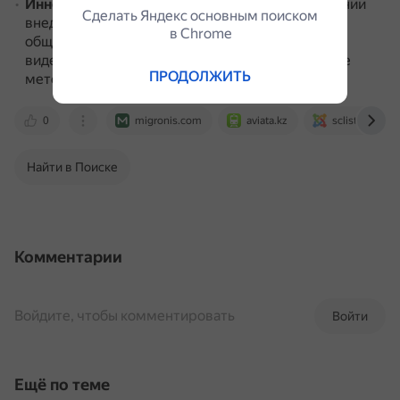
Инновационные подходы к безопасности
.
В Дании
Сделать Яндекс основным поиском
внедряют передовые технологии в сфере
в Сhrome
общественной безопасности, включая системы
видеонаблюдения, умные города и эффективные
ПРОДОЛЖИТЬ
методы предупреждения преступлений.
0
migronis.com
aviata.kz
sclistok.com
Найти в Поиске
Комментарии
Войдите, чтобы комментировать
Войти
Ещё по теме