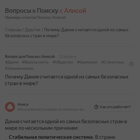
Вопросы к Поиску 
с Алисой
Примеры ответов Поиска с Алисой
Главная
/
Другое
/
Почему Дания считается одной из самых
безопасных стран в мире?
Вопрос для Поиска с Алисой
22 апреля
#Дания
#Безопасность
#Общество
#Криминал
#Статистика
#Уровеньжизни
Почему Дания считается одной из самых безопасных
стран в мире?
Алиса
Как это работает?
На основе источников, возможны неточности
Дания считается одной из самых безопасных стран в
мире по нескольким причинам:
Стабильная политическая система
.
В стране