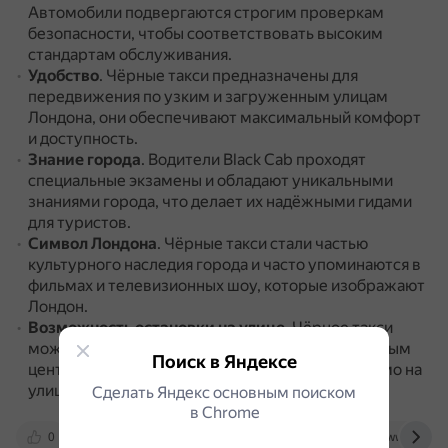
Автомобили подвергаются строгим проверкам
безопасности, чтобы соответствовать высоким
стандартам обслуживания.
Удобство
.
Чёрные такси предназначены для
передвижения по узким и загруженным улицам
Лондона, они обеспечивают максимальный комфорт
и доступность.
Знание города
.
Водители Black Cab проходят
специальные экзамены и обладают уникальными
знаниями города, что делает их надёжными гидами
для туристов.
Символ Лондона
.
Чёрные такси стали частью
культурного наследия города и часто упоминаются в
фильмах и телевизионных шоу, которые изображают
Лондон.
Возможность остановки на улице
.
Чёрное такси
можно найти на стоянке рядом с отелем, торговым
Поиск в Яндексе
центром или вокзалом, а также остановить прямо на
улице традиционным взмахом руки.
Сделать Яндекс основным поиском
в Сhrome
0
theofficialblackcabcompany.com
www.intui.tra