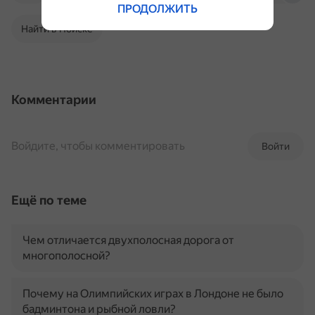
ПРОДОЛЖИТЬ
Найти в Поиске
Комментарии
Войдите, чтобы комментировать
Войти
Ещё по теме
Чем отличается двухполосная дорога от
многополосной?
Почему на Олимпийских играх в Лондоне не было
бадминтона и рыбной ловли?