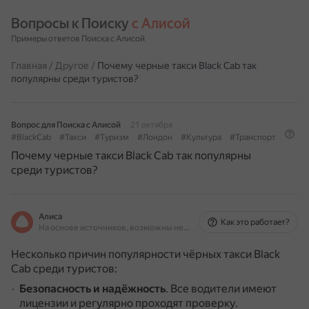
Вопросы к Поиску 
с Алисой
Примеры ответов Поиска с Алисой
Главная
/
Другое
/
Почему черные такси Black Cab так
популярны среди туристов?
Вопрос для Поиска с Алисой
21 октября
#BlackCab
#Такси
#Туризм
#Лондон
#Культура
#Транспорт
Почему черные такси Black Cab так популярны
среди туристов?
Алиса
Как это работает?
На основе источников, возможны неточности
Несколько причин популярности чёрных такси Black
Cab среди туристов:
Безопасность и надёжность
.
Все водители имеют
лицензии и регулярно проходят проверку.