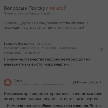
Вопросы к Поиску 
с Алисой
Примеры ответов Поиска с Алисой
Главная
/
Другое
/
Почему человечество массово не
переходит на альтернативные источники энергии?
Вопрос из Яндекс Кью
25 ноября
#АльтернативнаяЭнергия
#Экология
#Энергетика
#Технологии
#Общество
Почему человечество массово не переходит на
альтернативные источники энергии?
Алиса
Как это работает?
На основе источников, возможны неточности
Несколько причин, по которым человечество массово
не переходит на альтернативные источники энергии:
Изменчивость возобновляемых источников
.
Ветер