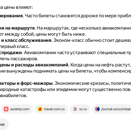
на цены влияют:
нирования
.
Часто билеты становятся дороже по мере приб
ия на маршруте
.
На маршрутах, где несколько авиакомпани
т между собой, цены могут быть ниже.
 и класс обслуживания
.
Эконом-класс обычно стоит дешев
первый класс.
аспродажи
.
Авиакомпании часто устраивают специальные п
лечь пассажиров.
цены и расходы авиакомпаний
.
Когда цены на нефть растут,
ии вынуждены поднимать цены на билеты, чтобы компенси
акторы и форс-мажоры
.
Экономические кризисы, политич
риродные катастрофы или эпидемии могут существенно пов
авиабилетов.
aviatrip.com
travel.com.ru
vc.ru
journal.sovcomban
ске