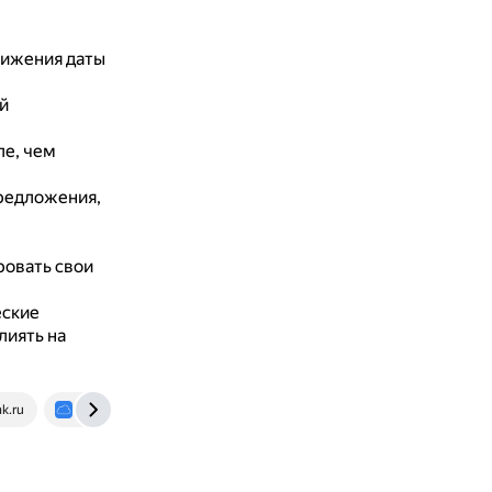
лижения даты
й
ле, чем
редложения,
ровать свои
еские
лиять на
k.ru
airadvisor.com