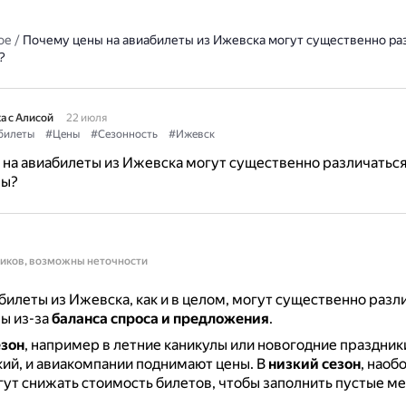
ое
/
Почему цены на авиабилеты из Ижевска могут существенно раз
?
а с Алисой
22 июля
билеты
#Цены
#Сезонность
#Ижевск
на авиабилеты из Ижевска могут существенно различаться
ны?
ников, возможны неточности
билеты из Ижевска, как и в целом, могут существенно разли
ы из-за
баланса спроса и предложения
.
езон
, например в летние каникулы или новогодние праздники
ий, и авиакомпании поднимают цены.
В
низкий сезон
, наоб
ут снижать стоимость билетов, чтобы заполнить пустые ме