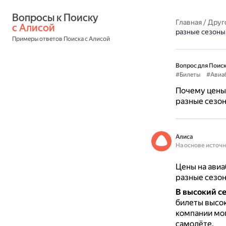
Вопросы к Поиску 
Главная
/
Друг
с Алисой
разные сезоны
Примеры ответов Поиска с Алисой
Вопрос для Поиск
#Билеты
#Авиа
Почему цены 
разные сезо
Алиса
На основе источ
Цены на авиа
разные сезон
В высокий с
билеты высок
компании мог
самолёте.