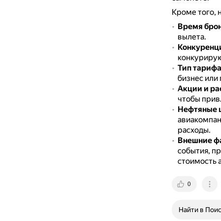
Кроме того, 
Время бро
вылета.
Конкуренц
конкурирую
Тип тарифа
бизнес или 
Акции и р
чтобы прив
Нефтяные 
авиакомпан
расходы.
Внешние ф
события, п
стоимость 
0
Найти в Пои