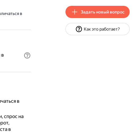
Задать новый вопрос
личаться в
Как это работает?
 в
чаться в
, спрос на
орот,
ста в