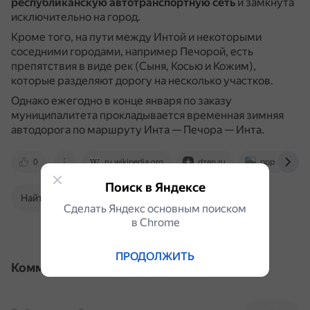
республиканскую автотранспортную сеть
и замкнута
исключительно на город.
Кроме того, на пути между Интой и некоторыми
соседними городами, например Печорой, есть
препятствия в виде рек (Сыня, Косью и Кожим),
которые разделяют дорогу на несколько участков.
Однако ежегодно в конце января по заказу
муниципалитета прокладывается временная зимняя
автодорога по маршруту Инта — Печора — Инта.
0
ru.wikipedia.org
dzen.ru
pppsu.ru
Поиск в Яндексе
Найти в Поиске
Сделать Яндекс основным поиском
в Сhrome
ПРОДОЛЖИТЬ
Комментарии