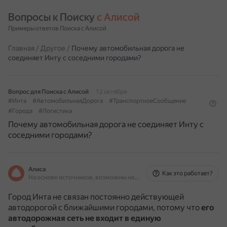
Вопросы к Поиску 
с Алисой
Примеры ответов Поиска с Алисой
Главная
/
Другое
/
Почему автомобильная дорога не
соединяет Инту с соседними городами?
Вопрос для Поиска с Алисой
12 октября
#Инта
#АвтомобильнаяДорога
#ТранспортноеСообщение
#Города
#Логистика
Почему автомобильная дорога не соединяет Инту с
соседними городами?
Алиса
Как это работает?
На основе источников, возможны неточности
Город Инта не связан постоянно действующей
автодорогой с ближайшими городами, потому что
его
автодорожная сеть не входит в единую