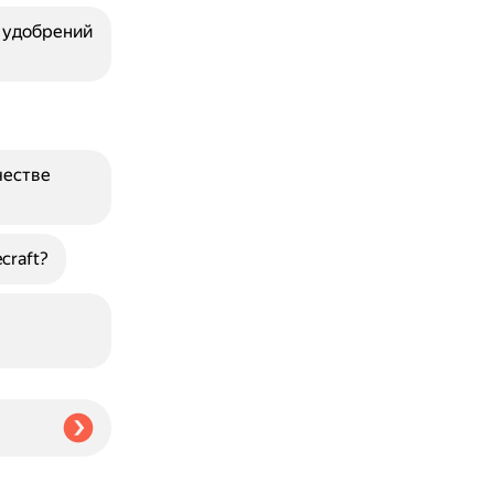
х удобрений
честве
craft?