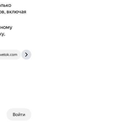
олько
в, включая
тному
у,
cvetok.com
zianzori.ru
Войти