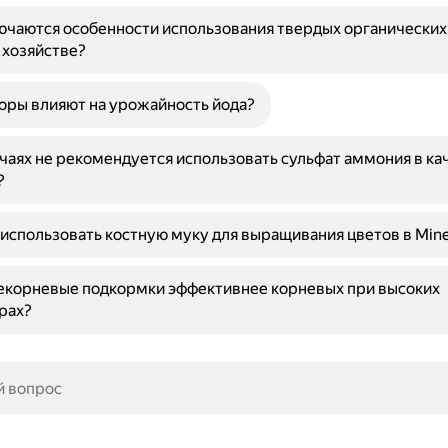
ючаются особенности использования твердых органически
 хозяйстве?
оры влияют на урожайность йода?
учаях не рекомендуется использовать сульфат аммония в ка
?
использовать костную муку для выращивания цветов в Mine
екорневые подкормки эффективнее корневых при высоких
рах?