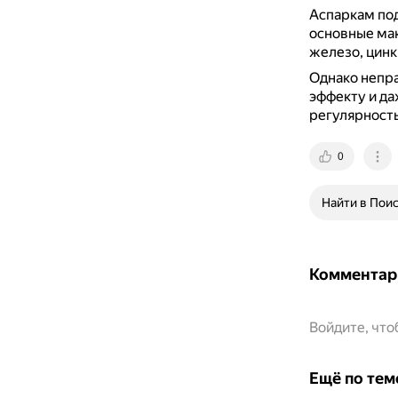
Аспаркам под
основные ма
железо, цинк
Однако непр
эффекту и д
регулярность
0
Найти в Пои
Комментар
Войдите, чт
Ещё по тем