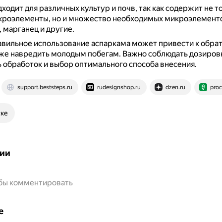
ходит для различных культур и почв, так как содержит не т
кроэлементы, но и множество необходимых микроэлементо
, марганец и другие.
авильное использование аспаркама может привести к обра
аже навредить молодым побегам.
Важно соблюдать дозировк
 обработок и выбор оптимального способа внесения.
support.beststeps.ru
rudesignshop.ru
dzen.ru
pro
ске
ии
обы комментировать
е