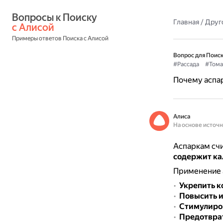
Вопросы к Поиску 
Главная
/
Друг
с Алисой
Примеры ответов Поиска с Алисой
Вопрос для Поиск
#Рассада
#Тома
Почему аспа
Алиса
На основе источ
Аспаркам счи
содержит ка
Применение 
Укрепить к
Повысить 
Стимулиров
Предотврат