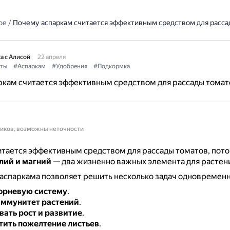
ое
/
Почему аспаркам считается эффективным средством для расса
а с Алисой
22 апреля
ты
#Аспаркам
#Удобрения
#Подкормка
ркам считается эффективным средством для рассады томат
ников, возможны неточности
тается эффективным средством для рассады томатов, пото
лий и магний
— два жизненно важных элемента для растен
аспаркама позволяет решить несколько задач одновременн
орневую систему
.
иммунитет растений
.
ать рост и развитие
.
ить пожелтение листьев
.