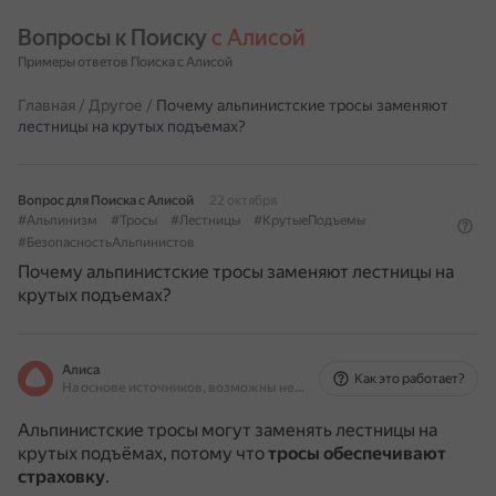
Вопросы к Поиску 
с Алисой
Примеры ответов Поиска с Алисой
Главная
/
Другое
/
Почему альпинистские тросы заменяют
лестницы на крутых подъемах?
Вопрос для Поиска с Алисой
22 октября
#Альпинизм
#Тросы
#Лестницы
#КрутыеПодъемы
#БезопасностьАльпинистов
Почему альпинистские тросы заменяют лестницы на
крутых подъемах?
Алиса
Как это работает?
На основе источников, возможны неточности
Альпинистские тросы могут заменять лестницы на
крутых подъёмах, потому что
тросы обеспечивают
страховку
.