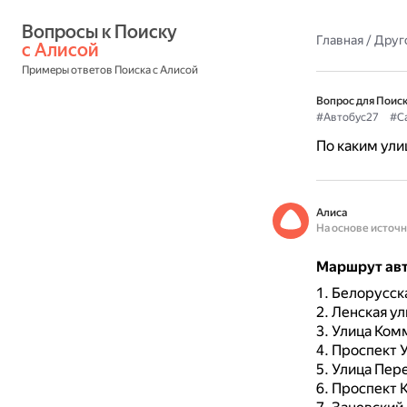
Вопросы к Поиску 
Главная
/
Друг
с Алисой
Примеры ответов Поиска с Алисой
Вопрос для Поиск
#Автобус27
#С
По каким ули
Алиса
На основе источ
Маршрут авт
Белорусска
Ленская ул
Улица Ком
Проспект 
Улица Пер
Проспект К