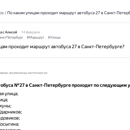
ое
/
По каким улицам проходит маршрут автобуса 27 в Санкт-Петер
а с Алисой
14 февраля
анктПетербург
#Маршрут
#Улицы
цам проходит маршрут автобуса 27 в Санкт-Петербурге?
ников, возможны неточности
обуса №27 в Санкт-Петербурге проходит по следующим 
я улица;
ица;
муны;
Ударников;
едовиков;
осыгина;