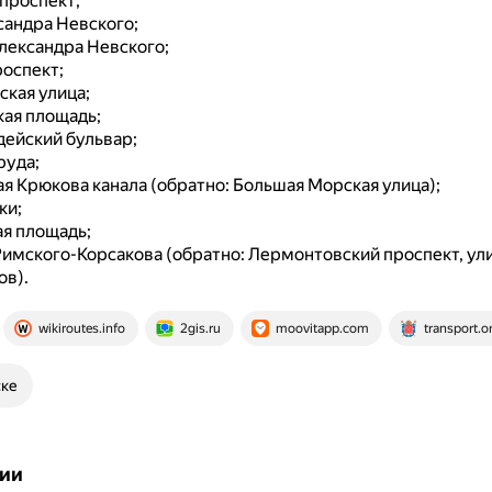
проспект;
сандра Невского;
лександра Невского;
оспект;
кая улица;
ая площадь;
ейский бульвар;
руда;
 Крюкова канала (обратно: Большая Морская улица);
ки;
я площадь;
имского-Корсакова (обратно: Лермонтовский проспект, ул
ов).
wikiroutes.info
2gis.ru
moovitapp.com
transport.o
ске
ии