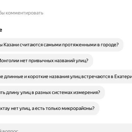
обы комментировать
е
ы Казани считаются самыми протяженными в городе?
онголии нет привычных названий улиц?
е длинные и короткие названия улиц встречаются в Екатер
ть длину улиц в разных системах измерения?
ктау нет улиц, а есть только микрорайоны?