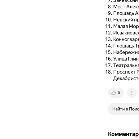
Заневский 
Мост Алек
Площадь А
Невский пр
Малая Морс
Исаакиевск
Конногвард
Площадь Т
Набережная
Улица Глин
Театральна
Проспект Р
Декабрист
0
Найти в Пои
Комментар