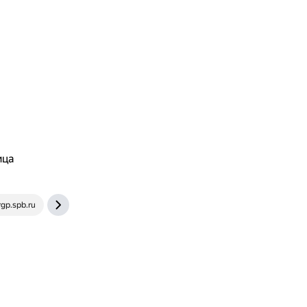
ица
rgp.spb.ru
ru.busti.me