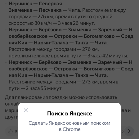
Нерчинск — Северная
Знаменка — Песчанка — Чита
.
Расстояние между
городами — 276 км, время в пути со средней
скоростью 80 км/ч — 3 часа 26 минут.
Нерчинск — Берёзово — Знаменка — Заречный — Н
овоберёзовское — Островки — Богомягково — Сред
няя Кия — Нарын-Талача — Танха — Чита
.
Расстояние между городами — 276 км,
приблизительное время в пути — 3 часа 42 минуты.
Нерчинск — Берёзово — Знаменка — Заречный — Н
овоберёзовское — Островки — Богомягково — Сред
няя Кия — Нарын-Талача — Танха — Чита
.
Расстояние между городами — 273 км, время в
пути — 2 часа 55 минут.
Для планирования поездки можно использовать
онлайн-сервисы, которые позволяют проложить
маршрут и рассчитать время в пути, расход топлива и
Поиск в Яндексе
другие параметры.
Сделать Яндекс основным поиском
в Сhrome
0
www.avtodispetcher.ru
alliance-catalog.ru