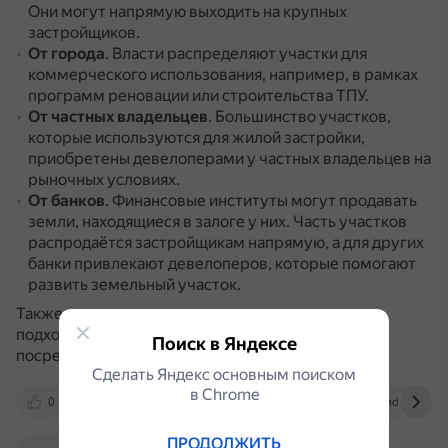
Они могут напрямую выходить на крупных
застройщиков.
От города
.
Власти распределяют участки для
коммерческого использования, например, в рамках
программ реновации или строительства ТПУ.
От частных владельцев
.
Большинство участков,
которые используются для жилой застройки,
приобретены девелоперами у частных владельцев на
рыночных условиях.
От банков
.
Финансовые институты могут продавать
земли, находящиеся в залоге у них.
Часть участков
распродаётся застройщикам напрямую, а для других
банки привлекают девелоперов, которые помогают
развить земельный участок.
Также девелоперы могут самостоятельно искать
подходящие участки, в том числе с помощью
Поиск в Яндексе
посредников.
Сделать Яндекс основным поиском
в Сhrome
0
dzen.ru
kz.kursiv.media
yandex.ru
ПРОДОЛЖИТЬ