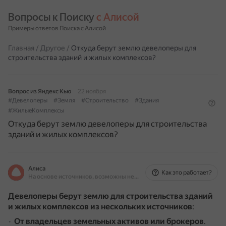
Вопросы к Поиску 
с Алисой
Примеры ответов Поиска с Алисой
Главная
/
Другое
/
Откуда берут землю девелоперы для
строительства зданий и жилых комплексов?
Вопрос из Яндекс Кью
22 ноября
#Девелоперы
#Земля
#Строительство
#Здания
#ЖилыеКомплексы
Откуда берут землю девелоперы для строительства
зданий и жилых комплексов?
Алиса
Как это работает?
На основе источников, возможны неточности
Девелоперы берут землю для строительства зданий
и жилых комплексов из нескольких источников
:
От владельцев земельных активов или брокеров
.