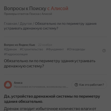
Вопросы к Поиску 
с Алисой
Примеры ответов Поиска с Алисой
Главная
/
Другое
/
Обязательно ли по периметру здания
устраивать дренажную систему?
Вопрос из Яндекс Кью
22 ноября
#Дренаж
#Строительство
#Фундамент
#Отводводы
#Гидроизоляция
Обязательно ли по периметру здания устраивать
дренажную систему?
Алиса
Как это работает?
На основе источников, возможны неточности
Да, устройство дренажной системы по периметру
здания обязательно
.
Дренаж отводит избыточное количество влаги от