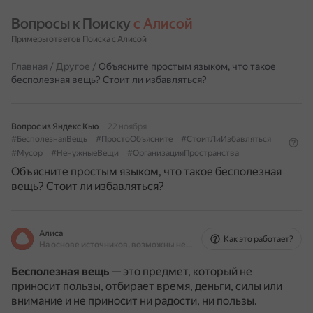
Вопросы к Поиску 
с Алисой
Примеры ответов Поиска с Алисой
Главная
/
Другое
/
Объясните простым языком, что такое
бесполезная вещь? Стоит ли избавляться?
Вопрос из Яндекс Кью
22 ноября
#БесполезнаяВещь
#ПростоОбъясните
#СтоитЛиИзбавляться
#Мусор
#НенужныеВещи
#ОрганизацияПространства
Объясните простым языком, что такое бесполезная
вещь? Стоит ли избавляться?
Алиса
Как это работает?
На основе источников, возможны неточности
Бесполезная вещь
— это предмет, который не
приносит пользы, отбирает время, деньги, силы или
внимание и не приносит ни радости, ни пользы.