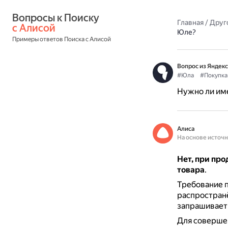
Вопросы к Поиску 
Главная
/
Друг
с Алисой
Юле?
Примеры ответов Поиска с Алисой
Вопрос из Яндекс
#Юла
#Покупка
Нужно ли име
Алиса
На основе источ
Нет, при про
товара
.
Требование п
распростран
запрашивает
Для совершен