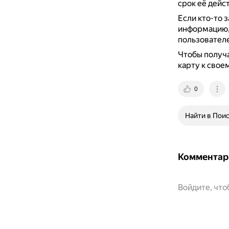
срок её дейс
Если кто-то 
информацию,
пользовател
Чтобы получа
карту к свое
0
Найти в Пои
Комментар
Войдите, чт