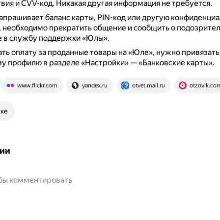
твия и CVV-код.
Никакая другая информация не требуется.
запрашивает баланс карты, PIN-код или другую конфиденци
 необходимо прекратить общение и сообщить о подозрите
е в службу поддержки «Юлы».
ть оплату за проданные товары на «Юле», нужно привязат
му профилю в разделе «Настройки» — «Банковские карты».
www.flickr.com
yandex.ru
otvet.mail.ru
otzovik.co
ске
ии
обы комментировать