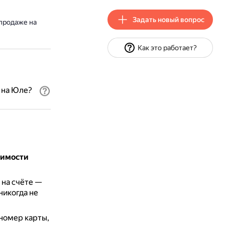
Задать новый вопрос
 продаже на
Как это работает?
 на Юле?
оимости
на счёте —
никогда не
номер карты,