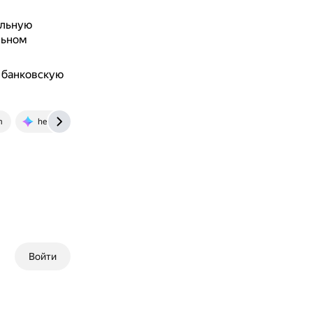
альную
льном
ь банковскую
m
help.youla.ru
Войти