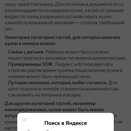
пищу самостоятельно.
Для хостелов в документе есть
рекомендации по оснащению кухни, а всем остальным
видам гостиниц разрешено устанавливать кухни
самообслуживания по желанию — строгих требований
нет.
Некоторые категории гостей, для которых наличие
кухни в номере важно:
Семьи с детьми
.
Ребенку может быть сложно
перестроиться с режимом питания на время поездки.
Приверженцы ЗОЖ
.
Людям с жёсткой диетой и
строгим расписанием приёма пищи наличие кухни в
номере может быть преимуществом.
Путешественники, которые любят готовить
.
Для
кого-то кухня в номере становится возможностью
сэкономить на питании в поездке.
Для других категорий гостей, например
командированных, кухня может быть менее
актуальна
.
Им, как правило, не хватает времени на
кухонные практики, поэтому их выбор чаще падает на
Поиск в Яндексе
рестораны.