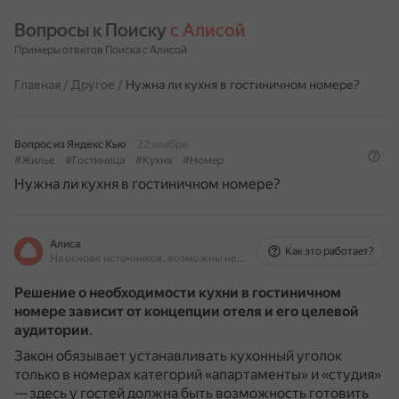
Вопросы к Поиску 
с Алисой
Примеры ответов Поиска с Алисой
Главная
/
Другое
/
Нужна ли кухня в гостиничном номере?
Вопрос из Яндекс Кью
22 ноября
#Жилье
#Гостиница
#Кухня
#Номер
Нужна ли кухня в гостиничном номере?
Алиса
Как это работает?
На основе источников, возможны неточности
Решение о необходимости кухни в гостиничном
номере зависит от концепции отеля и его целевой
аудитории
.
Закон обязывает устанавливать кухонный уголок
только в номерах категорий «апартаменты» и «студия»
— здесь у гостей должна быть возможность готовить