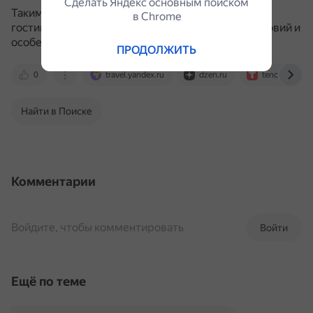
Сделать Яндекс основным поиском
Таким образом, ответ на вопрос, нужна ли кухня в
в Сhrome
гостиничном номере, зависит от конкретных условий и
особенностей объекта размещения.
ПРОДОЛЖИТЬ
0
travel.yandex.ru
dzen.ru
tenchat.ru
Найти в Поиске
Комментарии
Войдите, чтобы комментировать
Войти
Ещё по теме