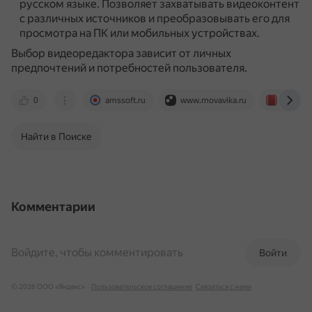
русском языке.
Позволяет захватывать видеоконтент
с различных источников и преобразовывать его для
просмотра на ПК или мобильных устройствах.
Выбор видеоредактора зависит от личных
предпочтений и потребностей пользователя.
0
amssoft.ru
www.movavika.ru
free-vid
Найти в Поиске
Комментарии
Войдите, чтобы комментировать
Войти
© 2026 ООО «Яндекс»
Пользовательское соглашение
Связаться с нами