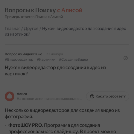
Вопросы к Поиску 
с Алисой
Примеры ответов Поиска с Алисой
Главная
/
Другое
/
Нужен видеоредактор для создания видео
из картинок?
Вопрос из Яндекс Кью
22 ноября
#Видеоредактор
#Картинки
#СозданиеВидео
Нужен видеоредактор для создания видео из
картинок?
Алиса
Как это работает?
На основе источников, возможны неточности
Несколько видеоредакторов для создания видео из
фотографий:
ФотоШОУ PRO
.
Программа для создания
профессионального слайд-шоу.
В проект можно