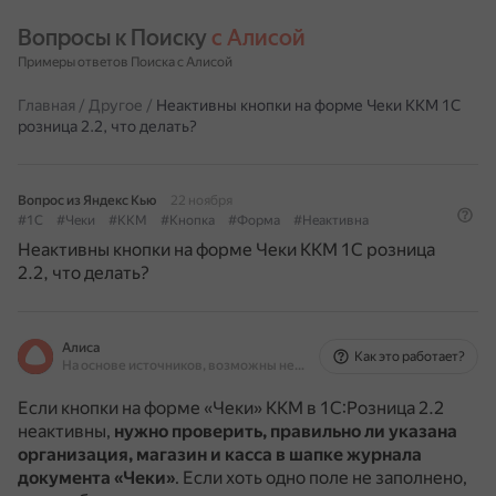
Вопросы к Поиску 
с Алисой
Примеры ответов Поиска с Алисой
Главная
/
Другое
/
Неактивны кнопки на форме Чеки ККМ 1С
розница 2.2, что делать?
Вопрос из Яндекс Кью
22 ноября
#1C
#Чеки
#ККМ
#Кнопка
#Форма
#Неактивна
Неактивны кнопки на форме Чеки ККМ 1С розница
2.2, что делать?
Алиса
Как это работает?
На основе источников, возможны неточности
Если кнопки на форме «Чеки» ККМ в 1С:Розница 2.2
неактивны,
нужно проверить, правильно ли указана
организация, магазин и касса в шапке журнала
документа «Чеки»
.
Если хоть одно поле не заполнено,