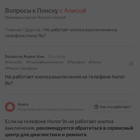
Вопросы к Поиску 
с Алисой
Примеры ответов Поиска с Алисой
Главная
/
Другое
/
Не работает кнопка выключения на
телефоне honor 9x?
Вопрос из Яндекс Кью
22 ноября
#Honor9x
#КнопкаВыключения
#Телефон
#Honor
#РемонтТелефона
Не работает кнопка выключения на телефоне honor
9x?
Алиса
Как это работает?
На основе источников, возможны неточности
Если на телефоне Honor 9x не работает кнопка
выключения,
рекомендуется обратиться в сервисный
центр для диагностики и ремонта
.