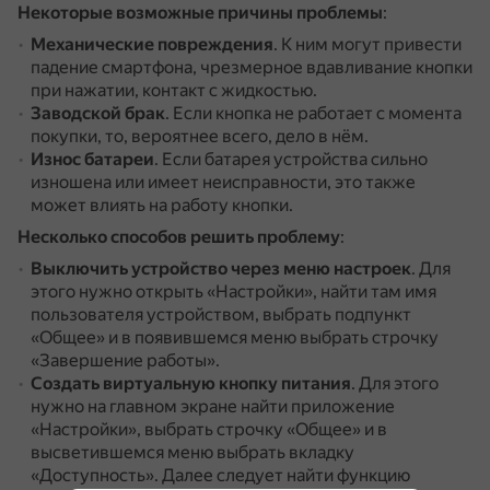
Некоторые возможные причины проблемы
:
Механические повреждения
.
К ним могут привести
падение смартфона, чрезмерное вдавливание кнопки
при нажатии, контакт с жидкостью.
Заводской брак
.
Если кнопка не работает с момента
покупки, то, вероятнее всего, дело в нём.
Износ батареи
.
Если батарея устройства сильно
изношена или имеет неисправности, это также
может влиять на работу кнопки.
Несколько способов решить проблему
:
Выключить устройство через меню настроек
.
Для
этого нужно открыть «Настройки», найти там имя
пользователя устройством, выбрать подпункт
«Общее» и в появившемся меню выбрать строчку
«Завершение работы».
Создать виртуальную кнопку питания
.
Для этого
нужно на главном экране найти приложение
«Настройки», выбрать строчку «Общее» и в
высветившемся меню выбрать вкладку
«Доступность».
Далее следует найти функцию