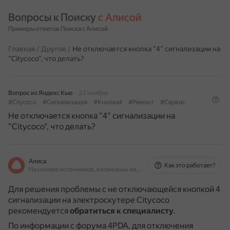
Вопросы к Поиску 
с Алисой
Примеры ответов Поиска с Алисой
Главная
/
Другое
/
Не отключается кнопка ”4” сигнализации на
”Citycoco”, что делать?
Вопрос из Яндекс Кью
22 ноября
#Citycoco
#Сигнализация
#Кнопка4
#Ремонт
#Сервис
Не отключается кнопка ”4” сигнализации на
”Citycoco”, что делать?
Алиса
Как это работает?
На основе источников, возможны неточности
Для решения проблемы с не отключающейся кнопкой 4
сигнализации на электроскутере Citycoco
рекомендуется
обратиться к специалисту
.
По информации с форума 4PDA, для отключения