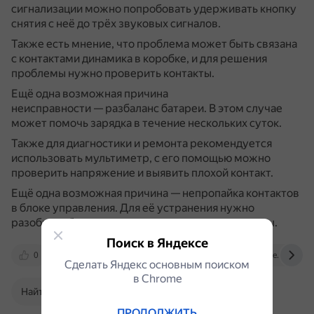
сигнализации можно попробовать удерживать кнопку
снятия с неё до трёх звуковых сигналов.
Также есть мнение, что проблема может быть связана
с контактами динамика в коробке, и для решения
проблемы нужно проверить контакты.
Ещё одна возможная причина
неисправности — разбаланс батареи.
В этом случае
может помочь зарядка в течение нескольких суток.
Также для диагностики и ремонта рекомендуется
использовать мультиметр, с его помощью можно
проверить напряжение и выявить плохой контакт.
Ещё одна возможная причина — непропайка контактов
в блоке управления.
Для её устранения нужно
разобрать блок управления и проверить контакты.
Поиск в Яндексе
0
electro.club
4pda.to
ig-store.ru
Сделать Яндекс основным поиском
в Сhrome
Найти в Поиске
ПРОДОЛЖИТЬ