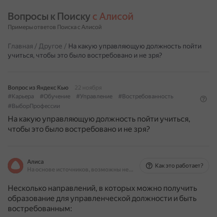
Вопросы к Поиску 
с Алисой
Примеры ответов Поиска с Алисой
Главная
/
Другое
/
На какую управляющую должность пойти
учиться, чтобы это было востребовано и не зря?
Вопрос из Яндекс Кью
22 ноября
#Карьера
#Обучение
#Управление
#Востребованность
#ВыборПрофессии
На какую управляющую должность пойти учиться,
чтобы это было востребовано и не зря?
Алиса
Как это работает?
На основе источников, возможны неточности
Несколько направлений, в которых можно получить
образование для управленческой должности и быть
востребованным: