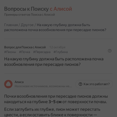
Вопросы к Поиску 
с Алисой
Примеры ответов Поиска с Алисой
Главная
/
Другое
/
На какую глубину должна быть
расположена почка возобновления при пересадке пионов?
Вопрос для Поиска с Алисой
12 октября
#Пионы
#Почка
#Пересадка
#Глубина
На какую глубину должна быть расположена почка
возобновления при пересадке пионов?
Алиса
Как это работает?
На основе источников, возможны неточности
Почки возобновления при пересадке пионов должны
находиться на глубине
3–5 см
от поверхности почвы.
Если заглубить их глубже, пион может перестать
цвести, а если оставить ближе к поверхности —