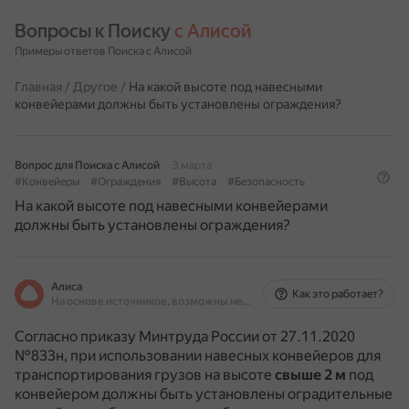
Вопросы к Поиску 
с Алисой
Примеры ответов Поиска с Алисой
Главная
/
Другое
/
На какой высоте под навесными
конвейерами должны быть установлены ограждения?
Вопрос для Поиска с Алисой
3 марта
#Конвейеры
#Ограждения
#Высота
#Безопасность
На какой высоте под навесными конвейерами
должны быть установлены ограждения?
Алиса
Как это работает?
На основе источников, возможны неточности
Согласно приказу Минтруда России от 27.11.2020
№833н, при использовании навесных конвейеров для
транспортирования грузов на высоте
свыше 2 м
под
конвейером должны быть установлены оградительные