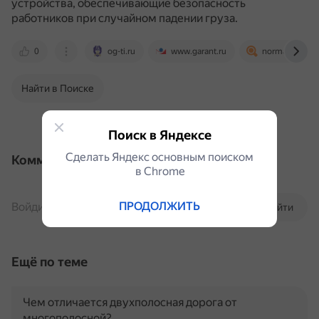
устройства, обеспечивающие безопасность
работников при случайном падении груза.
0
og-ti.ru
www.garant.ru
normativ.kontu
Найти в Поиске
Поиск в Яндексе
Сделать Яндекс основным поиском
Комментарии
в Сhrome
ПРОДОЛЖИТЬ
Войдите, чтобы комментировать
Войти
Ещё по теме
Чем отличается двухполосная дорога от
многополосной?