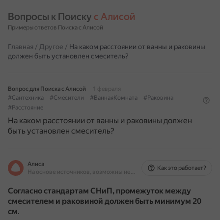
Вопросы к Поиску 
с Алисой
Примеры ответов Поиска с Алисой
Главная
/
Другое
/
На каком расстоянии от ванны и раковины
должен быть установлен смеситель?
Вопрос для Поиска с Алисой
1 февраля
#Сантехника
#Смесители
#ВаннаяКомната
#Раковина
#Расстояние
На каком расстоянии от ванны и раковины должен
быть установлен смеситель?
Алиса
Как это работает?
На основе источников, возможны неточности
Согласно стандартам СНиП, промежуток между
смесителем и раковиной должен быть минимум 20
см
.