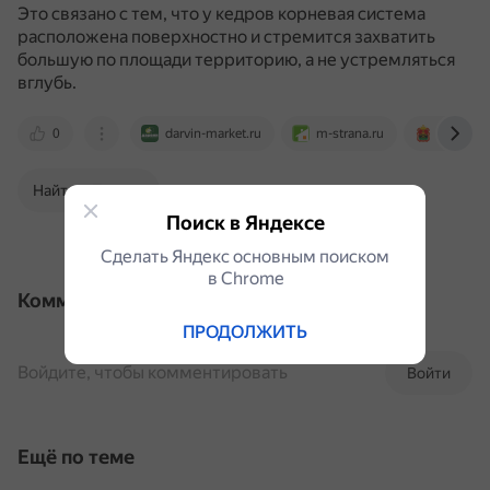
Это связано с тем, что у кедров корневая система
расположена поверхностно и стремится захватить
большую по площади территорию, а не устремляться
вглубь.
0
darvin-market.ru
m-strana.ru
kemles.r
Найти в Поиске
Поиск в Яндексе
Сделать Яндекс основным поиском
в Сhrome
Комментарии
ПРОДОЛЖИТЬ
Войдите, чтобы комментировать
Войти
Ещё по теме