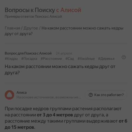
Вопросы к Поиску 
с Алисой
Примеры ответов Поиска с Алисой
Главная
/
Другое
/
На каком расстоянии можно сажать кедры
друг от друга?
Вопрос для Поиска с Алисой
24 апреля
#Кедры
#Посадка
#Расстояние
#Сад
#Хвойные
#Деревья
На каком расстоянии можно сажать кедры друг от
друга?
Алиса
Как это работает?
На основе источников, возможны неточности
При посадке кедров группами растения располагают
на расстоянии
от 3 до 4 метров
друг от друга, а
расстояние между такими группами выдерживают
от 6
до 15 метров
.