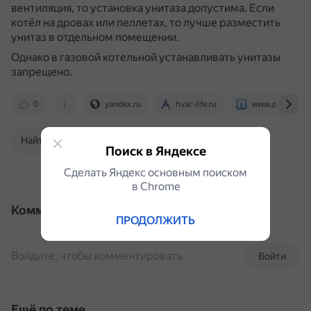
вентиляция, то установка унитаза допустима.
Если
котёл на дровах или пеллетах, то лучше разместить
унитаз в отдельном помещении.
Однако в газовой котельной устанавливать унитазы
запрещено.
0
yandex.ru
hvac-life.ru
www.proektant.
Найти в Поиске
Поиск в Яндексе
Сделать Яндекс основным поиском
в Сhrome
Комментарии
ПРОДОЛЖИТЬ
Войдите, чтобы комментировать
Войти
Ещё по теме