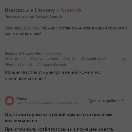
Вопросы к Поиску 
с Алисой
Примеры ответов Поиска с Алисой
Главная
/
Другое
/
Можно ли ставить унитаз в одной комнате с
навесным котлом?
Вопрос из Яндекс Кью
22 ноября
#Сантехника
#Унитаз
#НавеснойКотёл
#ДизайнВанной
#РемонтВанной
#ИнтерьерВанной
Можно ли ставить унитаз в одной комнате с
навесным котлом?
Алиса
Как это работает?
На основе источников, возможны неточности
Да, ставить унитаз в одной комнате с навесным
котлом можно
.
При этом если котёл газовый и в помещении есть