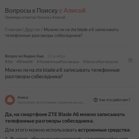
Вопросы к Поиску 
с Алисой
Примеры ответов Поиска с Алисой
Главная
/
Другое
/
Можно ли на zte blade a 6 записывать
телефонные разговоры собеседника?
Вопрос из Яндекс Кью
22 ноября
#Zte
#BladeA6
#ТелефонныеРазговоры
#ЗаписьРазговоров
Можно ли на zte blade a 6 записывать телефонные
разговоры собеседника?
Алиса
Как это работает?
На основе источников, возможны неточности
Да, на смартфоне ZTE Blade A6 можно записывать
телефонные разговоры собеседника
.
Для этого можно использовать
встроенные средства
:
Вызвать абонента или ответить на входящий вызов.