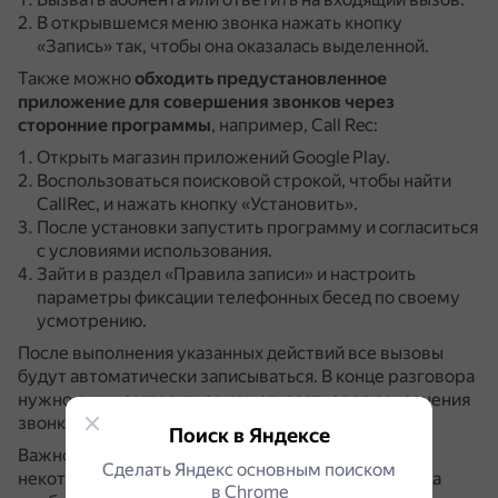
В открывшемся меню звонка нажать кнопку
«Запись» так, чтобы она оказалась выделенной.
Также можно
обходить предустановленное
приложение для совершения звонков через
сторонние программы
, например, Call Rec:
Открыть магазин приложений Google Play.
Воспользоваться поисковой строкой, чтобы найти
CallRec, и нажать кнопку «Установить».
После установки запустить программу и согласиться
с условиями использования.
Зайти в раздел «Правила записи» и настроить
параметры фиксации телефонных бесед по своему
усмотрению.
После выполнения указанных действий все вызовы
будут автоматически записываться.
В конце разговора
нужно лишь согласиться или отказаться от сохранения
звонка.
Поиск в Яндексе
Важно помнить, что согласно законодательству
Сделать Яндекс основным поиском
некоторых стран и регионов, для записи разговора
в Сhrome