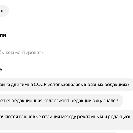
ске
ии
обы комментировать
е
ыка для гимна СССР использовалась в разных редакциях?
ется редакционная коллегия от редакции в журнале?
лючаются ключевые отличия между рекламным и редакцио