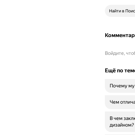
Найти в Пои
Комментар
Войдите, чт
Ещё по тем
Почему муз
Чем отлича
В чем зак
дизайном?