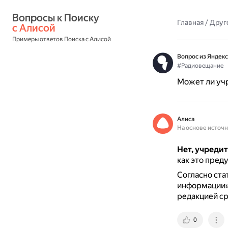
Вопросы к Поиску 
Главная
/
Друг
с Алисой
Примеры ответов Поиска с Алисой
Вопрос из Яндекс
#Радиовещание
Может ли учр
Алиса
На основе источ
Нет, учреди
как это пред
Согласно ста
информации»,
редакцией с
0