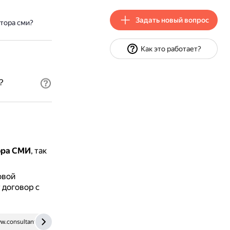
Задать новый вопрос
тора сми?
Как это работает?
?
ора СМИ
, так
овой
 договор с
w.consultant.ru
pravo.rg.ru