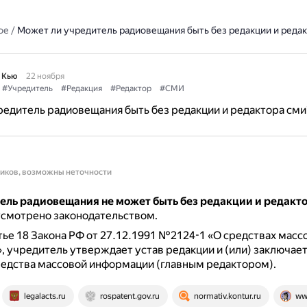
ое
/
Может ли учредитель радиовещания быть без редакции и редак
 Кью
22 ноября
#Учредитель
#Редакция
#Редактор
#СМИ
едитель радиовещания быть без редакции и редактора сми
ников, возможны неточности
тель радиовещания не может быть без редакции и редакт
усмотрено законодательством.
тье 18 Закона РФ от 27.12.1991 №2124-1 «О средствах масс
 учредитель утверждает устав редакции и (или) заключает
редства массовой информации (главным редактором).
legalacts.ru
rospatent.gov.ru
normativ.kontur.ru
ww