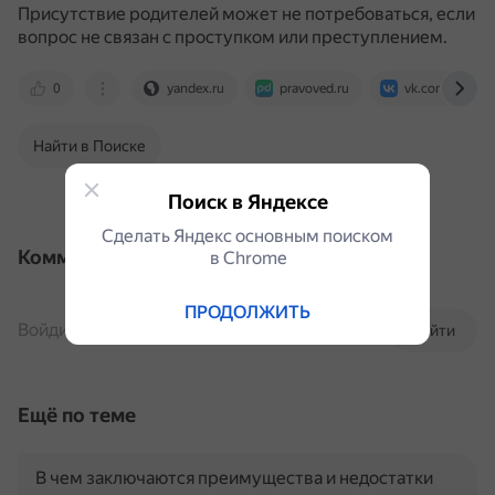
Присутствие родителей может не потребоваться, если
вопрос не связан с проступком или преступлением.
0
yandex.ru
pravoved.ru
vk.com
Найти в Поиске
Поиск в Яндексе
Сделать Яндекс основным поиском
Комментарии
в Сhrome
ПРОДОЛЖИТЬ
Войдите, чтобы комментировать
Войти
Ещё по теме
В чем заключаются преимущества и недостатки