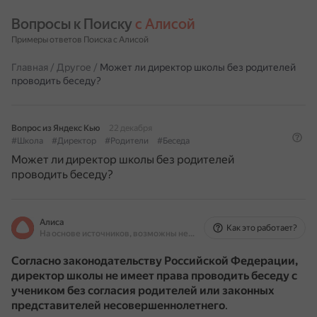
Вопросы к Поиску 
с Алисой
Примеры ответов Поиска с Алисой
Главная
/
Другое
/
Может ли директор школы без родителей
проводить беседу?
Вопрос из Яндекс Кью
22 декабря
#Школа
#Директор
#Родители
#Беседа
Может ли директор школы без родителей
проводить беседу?
Алиса
Как это работает?
На основе источников, возможны неточности
Согласно законодательству Российской Федерации,
директор школы не имеет права проводить беседу с
учеником без согласия родителей или законных
представителей несовершеннолетнего
.