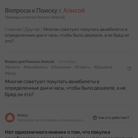
Вопросы к Поиску 
с Алисой
Примеры ответов Поиска с Алисой
Главная
/
Другое
/
Многие советуют покупать авиабилеты в
определенные дни и часы, чтобы было дешевле, а не бред ли
это?
Вопрос для Поиска с Алисой
22 ноября
#Билеты
#Авиабилеты
#Экономия
#Советы
#Дешевле
#Бред
Многие советуют покупать авиабилеты в
определенные дни и часы, чтобы было дешевле, а не
бред ли это?
Алиса
Как это работает?
На основе источников, возможны неточности
Нет однозначного мнения о том, что покупка