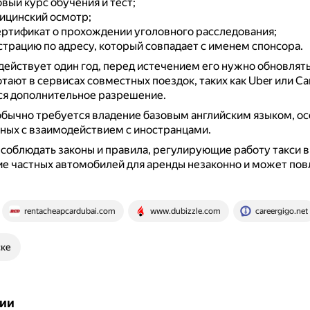
вый курс обучения и тест;
ицинский осмотр;
ертификат о прохождении уголовного расследования;
страцию по адресу, который совпадает с именем спонсора.
ействует один год, перед истечением его нужно обновлят
тают в сервисах совместных поездок, таких как Uber или C
ся дополнительное разрешение.
обычно требуется владение базовым английским языком, ос
нных с взаимодействием с иностранцами.
соблюдать законы и правила, регулирующие работу такси в
е частных автомобилей для аренды незаконно и может повл
rentacheapcardubai.com
www.dubizzle.com
careergigo.net
ске
ии