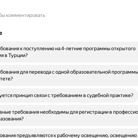
обы комментировать
е
бования к поступлению на 4-летние программы открытого
я в Турции?
бования для перевода с одной образовательной программы
тете?
уется принцип связи с требованием в судебной практике?
вные требования необходимы для регистрации в професси
разования?
бования предъявляются к рабочему освещению, освещению