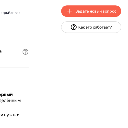
Задать новый вопрос
 серьёзные
Как это работает?
е
первый
еделённым
си нужно: