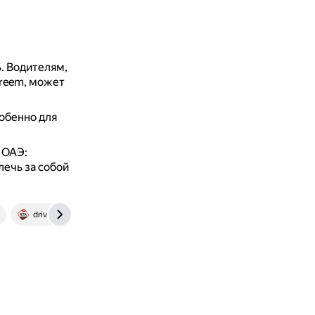
ь.
Водителям,
areem, может
обенно для
 ОАЭ:
ечь за собой
driveeuae.com
www.uber.com