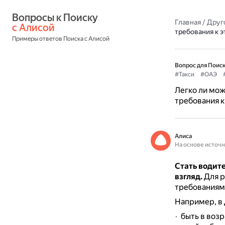
Вопросы к Поиску 
Главная
/
Друг
с Алисой
требования к 
Примеры ответов Поиска с Алисой
Вопрос для Поиск
#Такси
#ОАЭ
Легко ли мож
требования к
Алиса
На основе источ
Стать водите
взгляд.
Для р
требованиям 
Например, в 
быть в возра