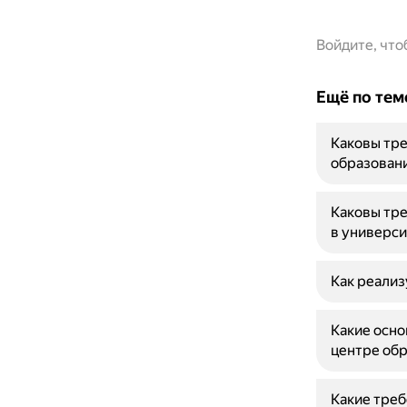
Войдите, чт
Ещё по тем
Каковы тре
образовани
Каковы тре
в универси
Как реализ
Какие осно
центре об
Какие тре