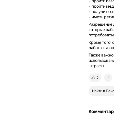
пройти базо
пройти мед
получить с
иметь реги
Разрешение д
которые рабо
потребовать
Кроме того, 
работ, связа
Также важно 
использовани
штрафы.
0
Найти в Пои
Комментар