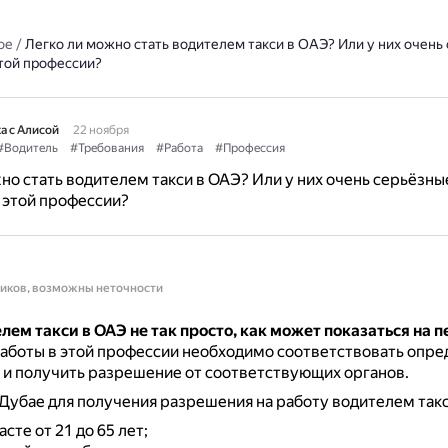
ое
/
Легко ли можно стать водителем такси в ОАЭ? Или у них очень
этой профессии?
а с Алисой
22 ноября
#Водитель
#Требования
#Работа
#Профессия
но стать водителем такси в ОАЭ? Или у них очень серьёзны
 этой профессии?
ников, возможны неточности
лем такси в ОАЭ не так просто, как может показаться на 
аботы в этой профессии необходимо соответствовать опр
и получить разрешение от соответствующих органов.
Дубае для получения разрешения на работу водителем так
сте от 21 до 65 лет;