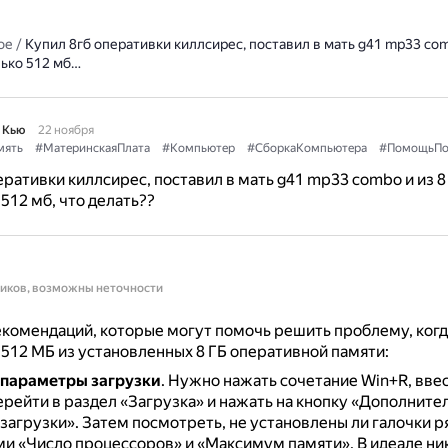
ое
/
Купил 8гб оперативки киллсирес, поставил в мать g41 mp33 comb
лько 512 мб…
 Кью
22 ноября
мять
#МатеринскаяПлата
#Компьютер
#СборкаКомпьютера
#ПомощьПо
еративки киллсирес, поставил в мать g41 mp33 combo и из 8
512 мб, что делать??
ников, возможны неточности
комендаций, которые могут помочь решить проблему, ког
 512 МБ из установленных 8 ГБ оперативной памяти:
 параметры загрузки
.
Нужно нажать сочетание Win+R, вве
ерейти в раздел «Загрузка» и нажать на кнопку «Дополните
загрузки».
Затем посмотреть, не установлены ли галочки р
и «Число процессоров» и «Максимум памяти».
В идеале ни