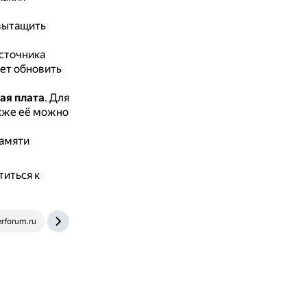
вытащить
сточника
ует обновить
ая плата
.
Для
акже её можно
памяти
титься к
rforum.ru
forum.ixbt.com