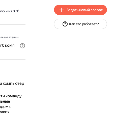
Задать новый вопрос
o и из 8 гб
Как это работает?
льзователям
 гб комп
да компьютер
сти команду
льные
ядом с
каких