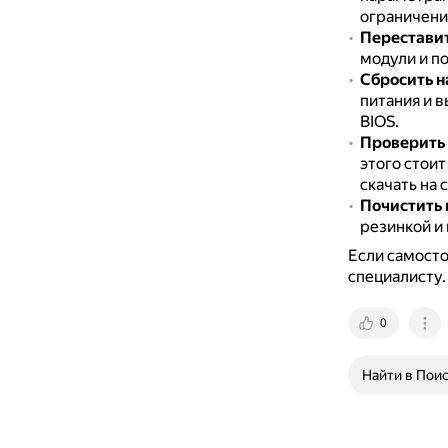
ограничени
Переставит
модули и п
Сбросить н
питания и в
BIOS.
Проверить 
этого стоит
скачать на 
Почистить 
резинкой и
Если самосто
специалисту.
0
Найти в Пои