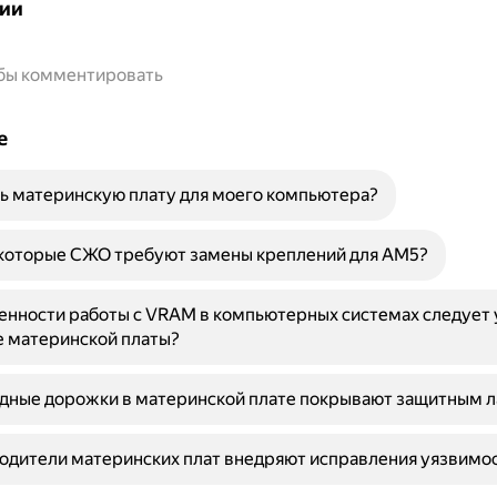
ии
обы комментировать
е
ь материнскую плату для моего компьютера?
которые СЖО требуют замены креплений для AM5?
енности работы с VRAM в компьютерных системах следует
е материнской платы?
дные дорожки в материнской плате покрывают защитным 
одители материнских плат внедряют исправления уязвимос