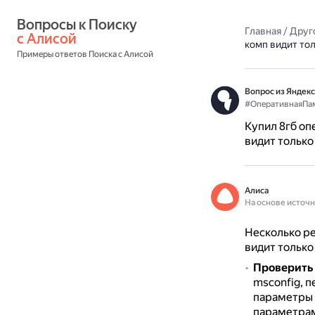
Вопросы к Поиску 
Главная
/
Друг
с Алисой
комп видит то
Примеры ответов Поиска с Алисой
Вопрос из Яндекс
#ОперативнаяПа
Купил 8гб оп
видит только 
Алиса
На основе источ
Несколько ре
видит только
Проверить
msconfig, п
параметры 
параметрам