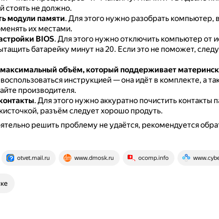
й стоять не должно.
ь модули памяти
.
Для этого нужно разобрать компьютер, 
оменять их местами.
астройки BIOS
.
Для этого нужно отключить компьютер от и
ытащить батарейку минут на 20.
Если это не поможет, след
максимальный объём, который поддерживает материнск
 воспользоваться инструкцией — она идёт в комплекте, а т
сайте производителя.
контакты
.
Для этого нужно аккуратно почистить контакты 
 кисточкой, разъём следует хорошо продуть.
ятельно решить проблему не удаётся, рекомендуется обра
otvet.mail.ru
www.dmosk.ru
ocomp.info
www.cybe
ске