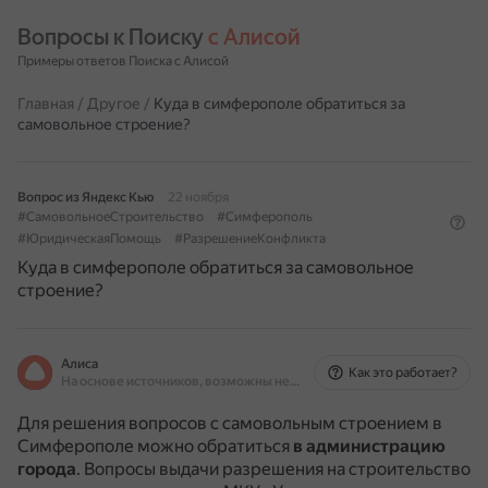
Вопросы к Поиску 
с Алисой
Примеры ответов Поиска с Алисой
Главная
/
Другое
/
Куда в симферополе обратиться за
самовольное строение?
Вопрос из Яндекс Кью
22 ноября
#СамовольноеСтроительство
#Симферополь
#ЮридическаяПомощь
#РазрешениеКонфликта
Куда в симферополе обратиться за самовольное
строение?
Алиса
Как это работает?
На основе источников, возможны неточности
Для решения вопросов с самовольным строением в
Симферополе можно обратиться
в администрацию
города
.
Вопросы выдачи разрешения на строительство