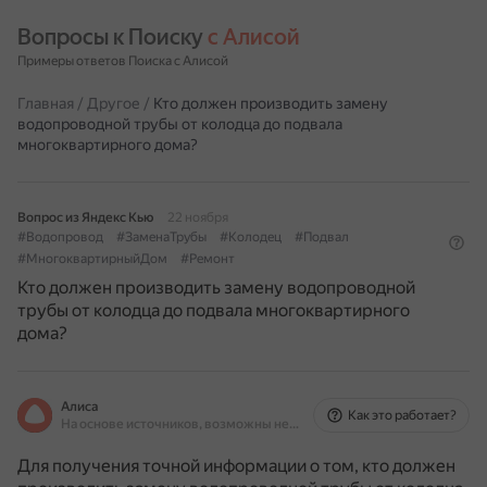
Вопросы к Поиску 
с Алисой
Примеры ответов Поиска с Алисой
Главная
/
Другое
/
Кто должен производить замену
водопроводной трубы от колодца до подвала
многоквартирного дома?
Вопрос из Яндекс Кью
22 ноября
#Водопровод
#ЗаменаТрубы
#Колодец
#Подвал
#МногоквартирныйДом
#Ремонт
Кто должен производить замену водопроводной
трубы от колодца до подвала многоквартирного
дома?
Алиса
Как это работает?
На основе источников, возможны неточности
Для получения точной информации о том, кто должен