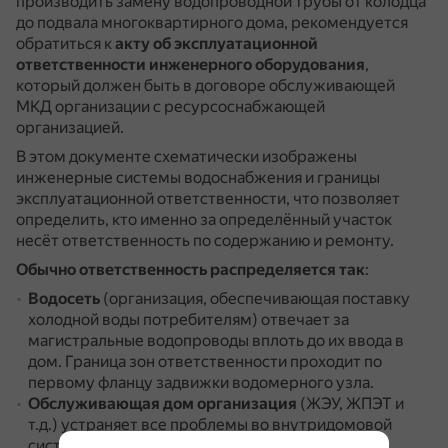
производить замену водопроводной трубы от колодца
до подвала многоквартирного дома, рекомендуется
обратиться к
акту об эксплуатационной
ответственности инженерного оборудования
,
который должен быть в договоре обслуживающей
МКД организации с ресурсоснабжающей
организацией.
В этом документе схематически изображены
инженерные системы водоснабжения и границы
эксплуатационной ответственности, что позволяет
определить, кто именно за определённый участок
несёт ответственность по содержанию и ремонту.
Обычно ответственность распределяется так
:
Водосеть
(организация, обеспечивающая поставку
холодной воды потребителям) отвечает за
магистральные водопроводы вплоть до их ввода в
дом.
Граница зон ответственности проходит по
первому фланцу задвижки водомерного узла.
Обслуживающая дом организация
(ЖЭУ, ЖПЭТ и
т.д.) устраняет все проблемы во внутридомовой
системе ХВС.
Она же должна поддерживать в