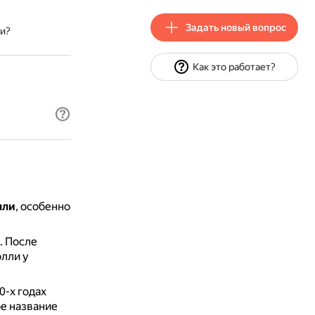
Задать новый вопрос
ли?
Как это работает?
лли
, особенно
.
После
олли у
0-х годах
е название