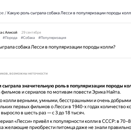
ое
/
Какую роль сыграла собака Лесси в популяризации породы кол
а с Алисой
29 сентября
#Порода
#Собака
#Популяризация
ыграла собака Лесси в популяризации породы колли?
ников, возможны неточности
и сыграла значительную роль в популяризации породы ко
 фильмов и сериалов по мотивам повести Эрика Найта.
ло колли верными, умными, бесстрашными и очень добрыми
льких первых фильмов о Лесси в 1940-х годах количество к
выросло в шесть раз — с 3 до 18 тысяч.
сериал «Лесси» привёл к популярности колли в СССР: в 70–8
ка желающие приобрести питомца даже не знали правильно