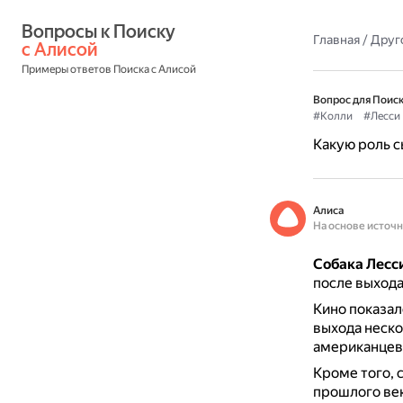
Вопросы к Поиску 
Главная
/
Друг
с Алисой
Примеры ответов Поиска с Алисой
Вопрос для Поиск
#Колли
#Лесси
Какую роль с
Алиса
На основе источ
Собака Лесс
после выхода
Кино показа
выхода неско
американцев 
Кроме того, 
прошлого ве