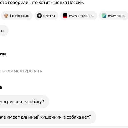
сто говорили, что хотят «щенка Лесси».
luckyfood.ru
dzen.ru
www.timeout.ru
www.rbc.ru
ске
ии
обы комментировать
е
ься рисовать собаку?
ла имеет длинный кишечник, а собака нет?