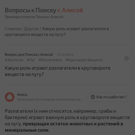
Вопросы к Поиску 
с Алисой
Примеры ответов Поиска с Алисой
Главная
/
Другое
/
Какую роль играют разлагатели в
круговороте веществ на лугу?
Вопрос для Поиска с Алисой
20 апреля
#Экология
#Луг
#Разлагатели
#КруговоротВеществ
Какую роль играют разлагатели в круговороте
веществ на лугу?
Алиса
Как это работает?
На основе источников, возможны неточности
Разлагатели (к ним относятся, например, грибы и
бактерии) играют важную роль в круговороте веществ
на лугу,
превращая остатки животных и растений в
минеральные соли
.