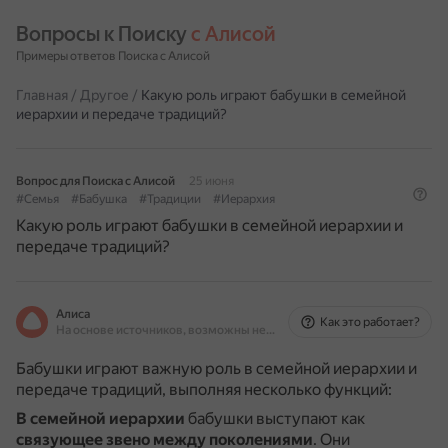
Вопросы к Поиску 
с Алисой
Примеры ответов Поиска с Алисой
Главная
/
Другое
/
Какую роль играют бабушки в семейной
иерархии и передаче традиций?
Вопрос для Поиска с Алисой
25 июня
#Семья
#Бабушка
#Традиции
#Иерархия
Какую роль играют бабушки в семейной иерархии и
передаче традиций?
Алиса
Как это работает?
На основе источников, возможны неточности
Бабушки играют важную роль в семейной иерархии и
передаче традиций, выполняя несколько функций:
В семейной иерархии
бабушки выступают как
связующее звено между поколениями
.
Они