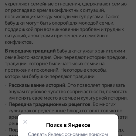
укрепляют семейные отношения, сдерживают семью
от распада во время конфликтных ситуаций,
возникающих между молодыми супругами.
Также
бабушки могут быть опорой для молодой семьи,
поддержкой при возникновении проблем и трудных
ситуаций, арбитрами при решении семейных
конфликтов.
В передаче традиций
бабушки служат хранителями
семейного наследия.
Они передают истории предков,
традиции, которые были частью их семьи на
протяжении поколений.
Некоторые способы,
которыми бабушки передают традиции:
Рассказывание историй
.
Это позволяет прививать
внукам глубокое чувство сопричастности, помогать
им понять своё место в семье и культурной истории.
Передача традиционных рецептов
.
Во многих
культурах определённые блюда готовят только во
время определённых событий или праздников, и эти
рецепты могут передаваться от бабушек.
Поиск в Яндексе
Поддержка общесемейных традиций
.
Например,
Сделать Яндекс основным поиском