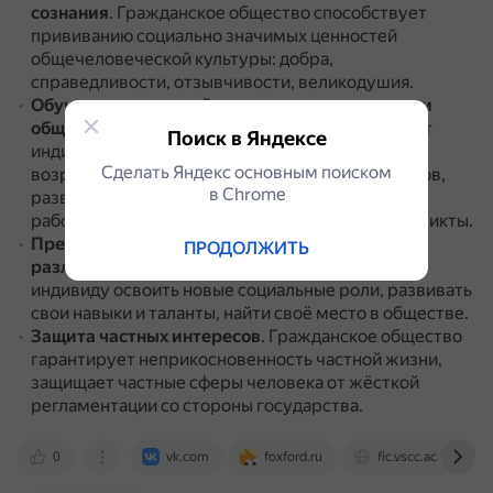
сознания
.
Гражданское общество способствует
прививанию социально значимых ценностей
общечеловеческой культуры: добра,
справедливости, отзывчивости, великодушия.
Обучение взаимодействию с другими членами
общества
.
Общественные объединения обучают
Поиск в Яндексе
индивида взаимодействовать с людьми разного
Сделать Яндекс основным поиском
возраста, социального происхождения и взглядов,
в Сhrome
развивать коммуникативные навыки, умение
работать в команде и успешно разрешать конфликты.
Предоставление возможностей для участия в
ПРОДОЛЖИТЬ
различных видах деятельности
.
Это позволяет
индивиду освоить новые социальные роли, развивать
свои навыки и таланты, найти своё место в обществе.
Защита частных интересов
.
Гражданское общество
гарантирует неприкосновенность частной жизни,
защищает частные сферы человека от жёсткой
регламентации со стороны государства.
0
vk.com
foxford.ru
fic.vscc.ac.ru