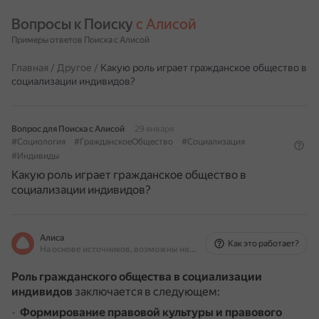
Вопросы к Поиску 
с Алисой
Примеры ответов Поиска с Алисой
Главная
/
Другое
/
Какую роль играет гражданское общество в
социализации индивидов?
Вопрос для Поиска с Алисой
29 января
#Социология
#ГражданскоеОбщество
#Социализация
#Индивиды
Какую роль играет гражданское общество в
социализации индивидов?
Алиса
Как это работает?
На основе источников, возможны неточности
Роль гражданского общества в социализации
индивидов
заключается в следующем:
Формирование правовой культуры и правового