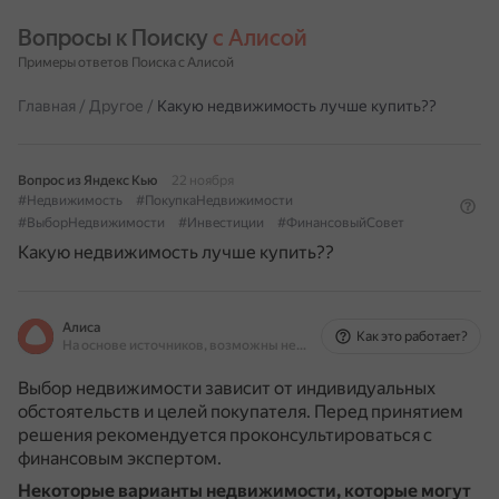
Вопросы к Поиску 
с Алисой
Примеры ответов Поиска с Алисой
Главная
/
Другое
/
Какую недвижимость лучше купить??
Вопрос из Яндекс Кью
22 ноября
#Недвижимость
#ПокупкаНедвижимости
#ВыборНедвижимости
#Инвестиции
#ФинансовыйСовет
Какую недвижимость лучше купить??
Алиса
Как это работает?
На основе источников, возможны неточности
Выбор недвижимости зависит от индивидуальных
обстоятельств и целей покупателя. Перед принятием
решения рекомендуется проконсультироваться с
финансовым экспертом.
Некоторые варианты недвижимости, которые могут