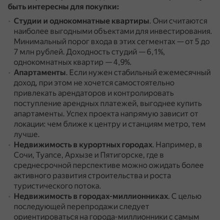
быть интересны для покупки:
Студии и однокомнатные квартиры
.
Они считаются
наиболее выгодными объектами для инвестирования.
Минимальный порог входа в этих сегментах — от 5 до
7 млн рублей.
Доходность студий — 6,1%,
однокомнатных квартир — 4,9%.
Апартаменты
.
Если нужен стабильный ежемесячный
доход, при этом не хочется самостоятельно
привлекать арендаторов и контролировать
поступление арендных платежей, выгоднее купить
апартаменты.
Успех проекта напрямую зависит от
локации: чем ближе к центру и станциям метро, тем
лучше.
Недвижимость в курортных городах
.
Например, в
Сочи, Туапсе, Архызе и Пятигорске, где в
среднесрочной перспективе можно ожидать более
активного развития строительства и роста
туристического потока.
Недвижимость в городах-миллионниках
.
С целью
последующей перепродажи следует
ориентироваться на города-миллионники с самым