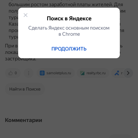
большим ростом заработной платы жителей.
Для
получения рентного дохода — на города с высоким
туристическим потенциалом (Санкт-Петербург,
Поиск в Яндексе
Казань и другие крупные города с историческим
Сделать Яндекс основным поиском
прошлым и развивающейся инфраструктурой для
в Сhrome
туризма и отдыха).
При выборе недвижимости также стоит учитывать
ПРОДОЛЖИТЬ
локацию, стадию готовности объекта и репутацию
застройщика.
0
samoletplus.ru
realty.rbc.ru
mos.cian.
Найти в Поиске
Комментарии