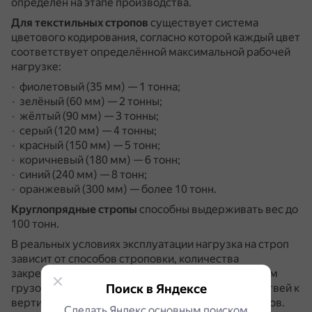
определён на этапе производства.
Для текстильных стропов
существует система
цветового кодирования, согласно которой каждый цвет
соответствует определённой максимальной рабочей
нагрузке:
фиолетовый (35 мм) — 1 тонна;
зелёный (60 мм) — 2 тонны;
жёлтый (90 мм) — 3 тонны;
серый (120 мм) — 4 тонны;
красный (150 мм) — 5 тонн;
коричневый (180 мм) — 6 тонн;
синий (240 мм) — 8 тонн;
оранжевый (300 мм) — более 10 тонн.
Круглопрядные стропы
способны выдерживать вес до
100 тонн.
В реальных условиях эксплуатации нагрузка на строп
зависит от способов строповки, количества
закрепляемых строп и мест их крепления к крюкам
грузоподъёмного оборудования, угла наклона ветвей к
Поиск в Яндексе
вертикали и их длины, веса груза и других факторов.
Сделать Яндекс основным поиском