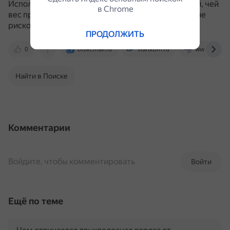
Использовать стропы для перемещения тяжестей, чей
в Сhrome
вес превосходит максимально допустимый, крайне
рискованно.
ПРОДОЛЖИТЬ
0
otvet.mail.ru
startkom.ru
www.metrida
Найти в Поиске
Комментарии
Войдите, чтобы комментировать
Войти
Ещё по теме