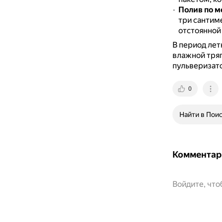
Полив
по м
три сантим
отстоянной 
В период лет
влажной тряп
пульверизат
0
Найти в Пои
Комментар
Войдите, чт