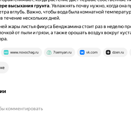
ере высыхания грунта
.
Увлажнять почву нужно, когда она п
етра вглубь.
Важно, чтобы вода была комнатной температур
в течение нескольких дней.
ней жары листья фикуса Бенджамина стоит раз в неделю пр
очкой от пыли и грязи, а также орошать воздух вокруг куста
ора.
www.novochag.ru
7semyan.ru
vk.com
dzen.ru
ске
ии
обы комментировать