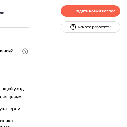
Задать новый вопрос
ле
Как это работает?
нения?
ующий уход:
освещение
уха корни
рывают
стья.