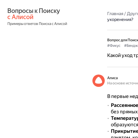
Вопросы к Поиску 
Главная
/
Друг
с Алисой
укоренения?
Примеры ответов Поиска с Алисой
Вопрос для Поиск
#Фикус
#Бендж
Какой уход т
Алиса
На основе источ
В первые нед
Рассеянное
без прямых
Температур
образуются
Прикрытие
пакетом, ко