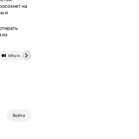
росохнет на
ы и
отирать
 из
lafoy.ru
Войти