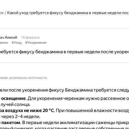
ое
/
Какой уход требуется фикусу бенджамина в первые недели пос
а с Алисой
16 февраля
амин
#Уход
#Укоренение
ребуется фикусу бенджамина в первые недели после укоре
ников, возможны неточности
ели после укоренения фикусу Бенджамина требуется след
 освещение
.
Для укоренения черенкам нужно рассеянное 
 лучей солнца.
а воздуха
не ниже 20 °C
.
При повышенной влажности возд
 через 2–4 недели.
 пакетом
.
В первые недели акклиматизации саженцы прик
торый снимают, когда растение даст первые собственные ли