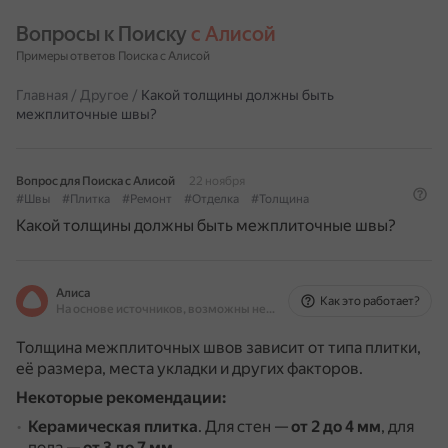
Вопросы к Поиску 
с Алисой
Примеры ответов Поиска с Алисой
Главная
/
Другое
/
Какой толщины должны быть
межплиточные швы?
Вопрос для Поиска с Алисой
22 ноября
#Швы
#Плитка
#Ремонт
#Отделка
#Толщина
Какой толщины должны быть межплиточные швы?
Алиса
Как это работает?
На основе источников, возможны неточности
Толщина межплиточных швов зависит от типа плитки,
её размера, места укладки и других факторов.
Некоторые рекомендации:
Керамическая плитка
.
Для стен —
от 2 до 4 мм
, для
пола —
от 3 до 7 мм
.