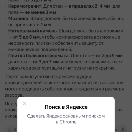
Керамогранит
.
Для стен —
в пределах 2–4 мм
, для
пола —
не менее 3 мм
.
Мозаика
.
Зазор должен быть минимальным, обычно
не превышать
1 мм
.
Натуральный камень
.
Швы должны быть широкими
—
от 5 до 8 мм
, чтобы компенсировать возможные
неровности плитки и обеспечить защиту от
механических повреждений.
Плитка большого формата
.
Для стен —
от 2 до 5 мм
,
для пола —
от 3 до 7 мм
или более, в зависимости от
характера эксплуатации и нагрузки на покрытие.
Также важно учитывать рекомендации
производителей конкретного типа плитки, так как они
могут предлагать собственные стандарты по размеру
зазоров.
Перед началом укладки плитки рекомендуется
Поиск в Яндексе
проконсультироваться с профессионалами в области
укладки и дизайна.
Сделать Яндекс основным поиском
в Сhrome
0
ithy.com
estima.ru
rudesignshop.ru