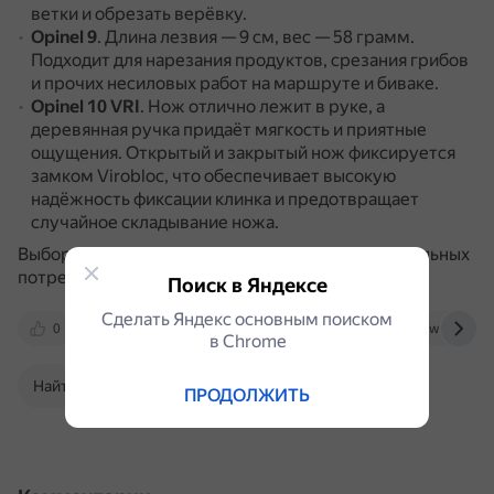
ветки и обрезать верёвку.
Opinel 9
.
Длина лезвия — 9 см, вес — 58 грамм.
Подходит для нарезания продуктов, срезания грибов
и прочих несиловых работ на маршруте и биваке.
Opinel 10 VRI
.
Нож отлично лежит в руке, а
деревянная ручка придаёт мягкость и приятные
ощущения.
Открытый и закрытый нож фиксируется
замком Virobloc, что обеспечивает высокую
надёжность фиксации клинка и предотвращает
случайное складывание ножа.
Выбор конкретной модели зависит от индивидуальных
потребностей и предпочтений пользователя.
Поиск в Яндексе
Сделать Яндекс основным поиском
0
opinel.ru
sport-marafon.ru
www.ozon.
в Сhrome
Найти в Поиске
ПРОДОЛЖИТЬ