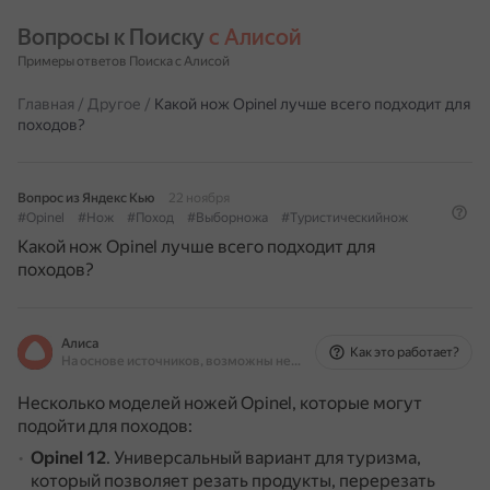
Вопросы к Поиску 
с Алисой
Примеры ответов Поиска с Алисой
Главная
/
Другое
/
Какой нож Opinel лучше всего подходит для
походов?
Вопрос из Яндекс Кью
22 ноября
#Opinel
#Нож
#Поход
#Выборножа
#Туристическийнож
Какой нож Opinel лучше всего подходит для
походов?
Алиса
Как это работает?
На основе источников, возможны неточности
Несколько моделей ножей Opinel, которые могут
подойти для походов:
Opinel 12
.
Универсальный вариант для туризма,
который позволяет резать продукты, перерезать