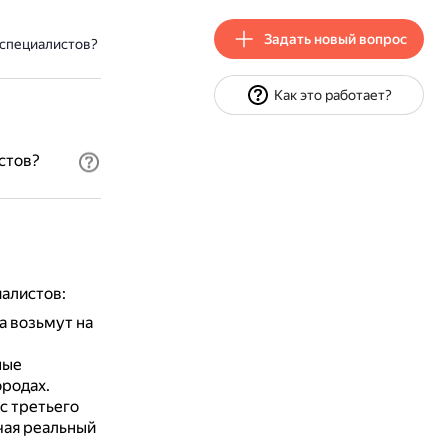
Задать новый вопрос
 специалистов?
Как это работает?
стов?
алистов:
а возьмут на
ные
ородах.
с третьего
чая реальный