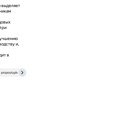
и выделяет
дникам
довых
утри
улучшению
одству и,
дит в
propostuplenie.ru