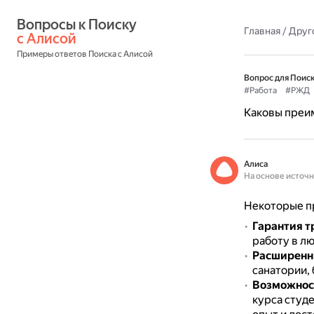
Вопросы к Поиску 
Главная
/
Друг
с Алисой
Примеры ответов Поиска с Алисой
Вопрос для Поиск
#Работа
#РЖД
Каковы преи
Алиса
На основе источ
Некоторые п
Гарантия т
работу в лю
Расширенн
санатории, 
Возможност
курса студ