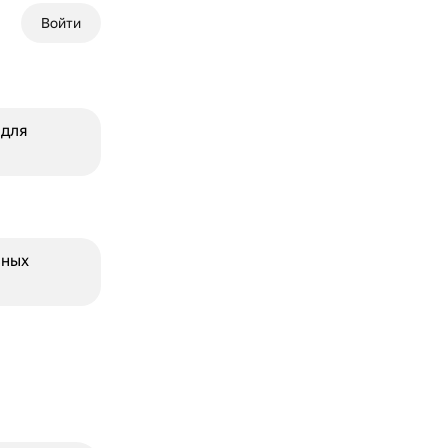
Войти
 для
зных