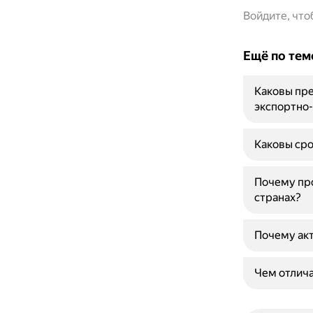
Войдите, чт
Ещё по тем
Каковы пре
экспортно
Каковы сро
Почему про
странах?
Почему акт
Чем отлича