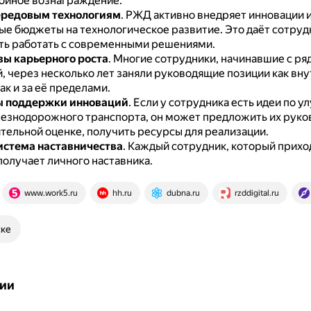
тойное вознаграждение.
ередовым технологиям
.
РЖД активно внедряет инновации 
ые бюджеты на технологическое развитие.
Это даёт сотру
ь работать с современными решениями.
ы карьерного роста
.
Многие сотрудники, начинавшие с ря
, через несколько лет заняли руководящие позиции как вн
ак и за её пределами.
 поддержки инноваций
.
Если у сотрудника есть идеи по 
езнодорожного транспорта, он может предложить их руков
тельной оценке, получить ресурсы для реализации.
истема наставничества
.
Каждый сотрудник, который прихо
получает личного наставника.
www.work5.ru
hh.ru
dubna.ru
rzddigital.ru
ске
ии