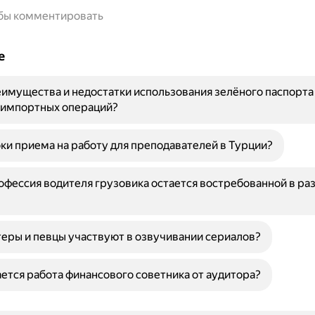
обы комментировать
е
имущества и недостатки использования зелёного паспорта
-импортных операций?
ки приема на работу для преподавателей в Турции?
фессия водителя грузовика остается востребованной в ра
еры и певцы участвуют в озвучивании сериалов?
ется работа финансового советника от аудитора?