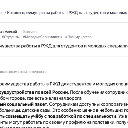
ое
/
Каковы преимущества работы в РЖД для студентов и молодых
а с Алисой
10 августа
#Студенты
#МолодыеСпециалисты
#Преимущества
мущества работы в РЖД для студентов и молодых специали
ников, возможны неточности
реимущества работы в РЖД для студентов и молодых специ
рудоустройства по всей России
.
После обучения сотрудник
бом городе, где есть железная дорога.
ый социальный пакет
.
Сотрудникам доступны корпоратив
больницы, детские сады.
Это особенно ценно в небольших г
ь совмещать учёбу с подработкой по специальности
.
Уже 
енты могут работать по своему профилю на полставки, полу