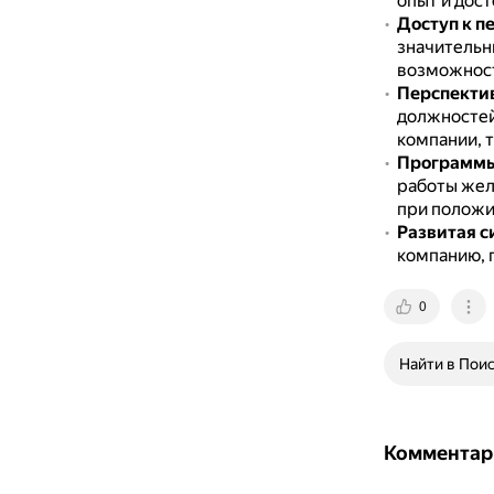
опыт и дос
Доступ к п
значительн
возможност
Перспектив
должностей
компании, т
Программы
работы жел
при положи
Развитая с
компанию, 
0
Найти в Пои
Комментар