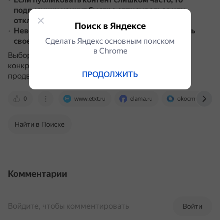
подписчики начнут быстро отписываться или
отключать звуки оповещений
.
Поиск в Яндексе
Невозможно проанализировать эффективность
Сделать Яндекс основным поиском
своего канала или конкурентных проектов
.
в Сhrome
Выбор преимуществ и недостатков зависит от
конкретных условий и целей маркетинга и
ПРОДОЛЖИТЬ
продвижения.
0
www.etxt.ru
elama.ru
okocrm.com
Найти в Поиске
Комментарии
Войдите, чтобы комментировать
Войти