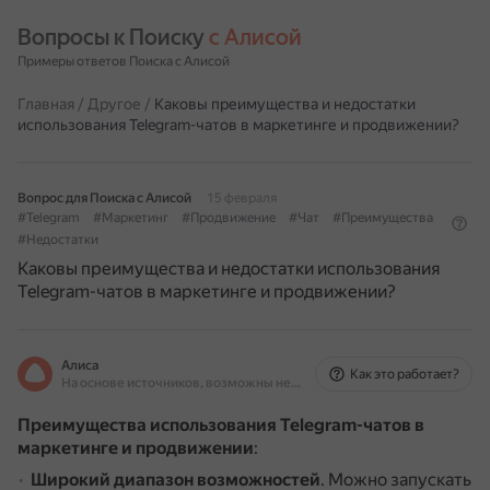
Вопросы к Поиску 
с Алисой
Примеры ответов Поиска с Алисой
Главная
/
Другое
/
Каковы преимущества и недостатки
использования Telegram-чатов в маркетинге и продвижении?
Вопрос для Поиска с Алисой
15 февраля
#Telegram
#Маркетинг
#Продвижение
#Чат
#Преимущества
#Недостатки
Каковы преимущества и недостатки использования
Telegram-чатов в маркетинге и продвижении?
Алиса
Как это работает?
На основе источников, возможны неточности
Преимущества использования Telegram-чатов в
маркетинге и продвижении
:
Широкий диапазон возможностей
.
Можно запускать