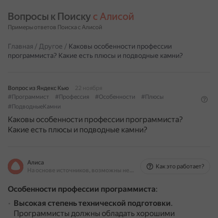
Вопросы к Поиску 
с Алисой
Примеры ответов Поиска с Алисой
Главная
/
Другое
/
Каковы особенности профессии
программиста? Какие есть плюсы и подводные камни?
Вопрос из Яндекс Кью
22 ноября
#Программист
#Профессия
#Особенности
#Плюсы
#ПодводныеКамни
Каковы особенности профессии программиста?
Какие есть плюсы и подводные камни?
Алиса
Как это работает?
На основе источников, возможны неточности
Особенности профессии программиста
:
Высокая степень технической подготовки
.
Программисты должны обладать хорошими