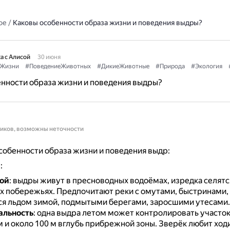
ое
/
Каковы особенности образа жизни и поведения выдры?
а с Алисой
30 июня
Жизни
#ПоведениеЖивотных
#ДикиеЖивотные
#Природа
#Экология
нности образа жизни и поведения выдры?
ников, возможны неточности
обенности образа жизни и поведения выдр:
и
:
дой
: выдры живут в пресноводных водоёмах, изредка селятся
их побережьях.
Предпочитают реки с омутами, быстринами,
я льдом зимой, подмытыми берегами, заросшими утесами.
альность
: одна выдра летом может контролировать участок
км и около 100 м вглубь прибрежной зоны.
Зверёк любит ход