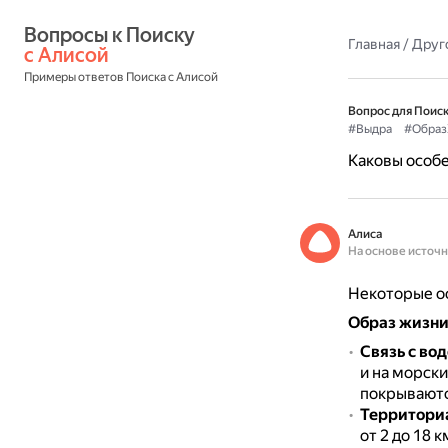
Вопросы к Поиску 
Главная
/
Друг
с Алисой
Примеры ответов Поиска с Алисой
Вопрос для Поиск
#Выдра
#Образ
Каковы особе
Алиса
На основе источ
Некоторые ос
Образ жизн
Связь с во
и на морск
покрываютс
Территори
от 2 до 18 