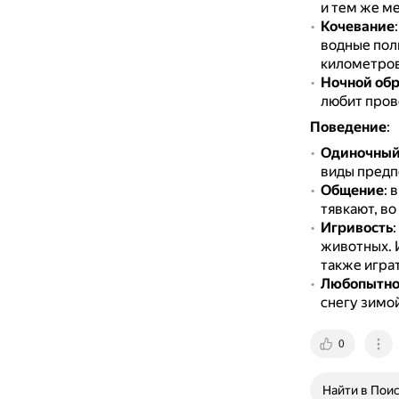
и тем же ме
Кочевание
водные пол
километров
Ночной обр
любит пров
Поведение
:
Одиночный
виды предп
Общение
: 
тявкают, во
Игривость
животных.
также играт
Любопытно
снегу зимой
0
Найти в Пои