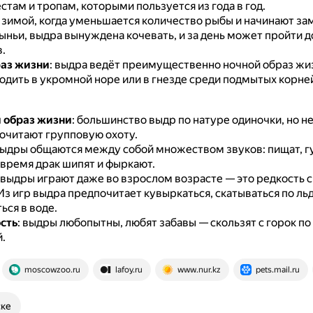
стам и тропам, которыми пользуется из года в год.
: зимой, когда уменьшается количество рыбы и начинают за
ыньи, выдра вынуждена кочевать, и за день может пройти д
.
аз жизни
: выдра ведёт преимущественно ночной образ жиз
одить в укромной норе или в гнезде среди подмытых корне
 образ жизни
: большинство выдр по натуре одиночки, но 
очитают групповую охоту.
выдры общаются между собой множеством звуков: пищат, г
 время драк шипят и фыркают.
: выдры играют даже во взрослом возрасте — это редкость 
Из игр выдра предпочитает кувыркаться, скатываться по льду
ься в воде.
сть
: выдры любопытны, любят забавы — скользят с горок по 
.
moscowzoo.ru
lafoy.ru
www.nur.kz
pets.mail.ru
ске