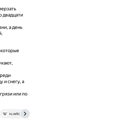
мерзать
о двадцати
ни, а день
й.
некоторые
укают,
среди
 и снегу, а
грязи или по
ru.wikipedia.org