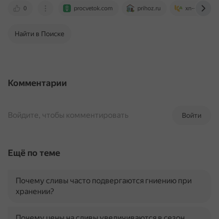
0
procvetok.com
prihoz.ru
xn--80aalqku
Найти в Поиске
Комментарии
Войдите, чтобы комментировать
Войти
Ещё по теме
Почему сливы часто подвергаются гниению при
хранении?
Почему цены на сливы увеличиваются в сезон