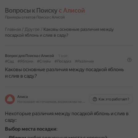
Вопросы к Поиску 
с Алисой
Примеры ответов Поиска с Алисой
Главная
/
Другое
/
Каковы основные различия между
посадкой яблонь и слив в саду?
Вопрос для Поиска с Алисой
1 мая
#Сад
#Яблони
#Сливы
#Посадка
#Различия
Каковы основные различия между посадкой яблонь
и слив в саду?
Алиса
Как это работает?
На основе источников, возможны неточности
Некоторые различия между посадкой яблонь и слив в
саду:
Выбор места посадки
:
Яблони
любят солнечные места с хорошей