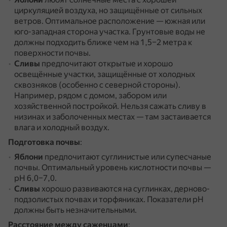
циркуляцией воздуха, но защищённые от сильных
ветров.
Оптимальное расположение — южная или
юго-западная сторона участка.
Грунтовые воды не
должны подходить ближе чем на 1,5–2 метра к
поверхности почвы.
Сливы
предпочитают открытые и хорошо
освещённые участки, защищённые от холодных
сквозняков (особенно с северной стороны).
Например, рядом с домом, забором или
хозяйственной постройкой.
Нельзя сажать сливу в
низинах и заболоченных местах — там застаивается
влага и холодный воздух.
Подготовка почвы
:
Яблони
предпочитают суглинистые или супесчаные
почвы.
Оптимальный уровень кислотности почвы —
pH 6,0–7,0.
Сливы
хорошо развиваются на суглинках, дерново-
подзолистых почвах и торфяниках.
Показатели pH
должны быть незначительными.
Расстояние между саженцами
: