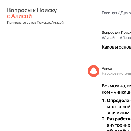
Вопросы к Поиску 
Главная
/
Друг
с Алисой
Примеры ответов Поиска с Алисой
Вопрос для Поиск
#Дизайн
#Пасп
Каковы основ
Алиса
На основе источ
Возможно, им
коммуникаци
Определен
многослой
значимым 
Разработк
внутреннег