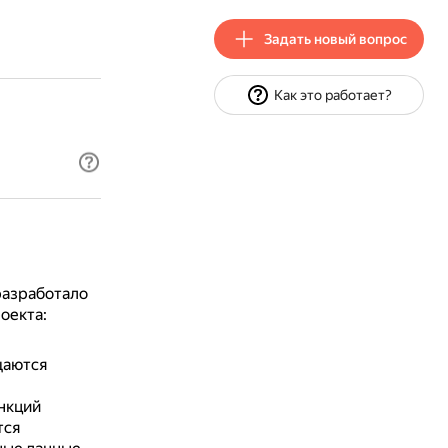
Задать новый вопрос
Как это работает?
разработало
оекта:
щаются
нкций
тся