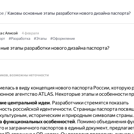
ое
/
Каковы основные этапы разработки нового дизайна паспорта?
а с Алисой
4 февраля
орт
#Разработка
#Этапы
#Оформление
ные этапы разработки нового дизайна паспорта?
ников, возможны неточности
елась в виду концепция нового паспорта России, которую 
онное агентство ATLAS.
Некоторые этапы и особенности пр
ие центральной идеи
.
Разработчики стремятся показать
ность российской идентичности.
Страницы паспорта посвя
культурным, историческим и природным символам страны.
а функциональных особенностей
.
Помимо объединения фу
о и заграничного паспортов в единый документ, предлагае