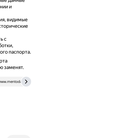
ные данные
нии и
ия, видимые
сторические
ь с
отки,
го паспорта.
рта
ю заменят.
ww.mentoday.ru