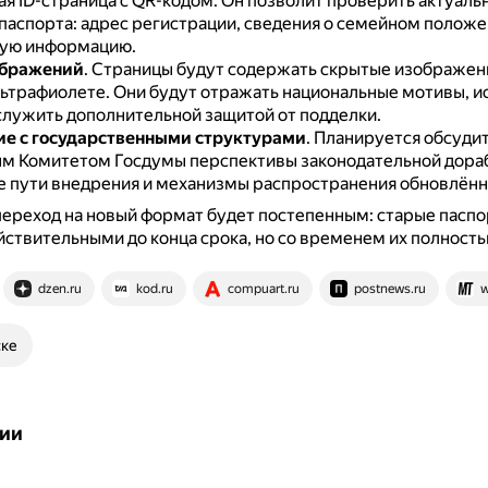
я ID-страница с QR-кодом.
Он позволит проверить актуаль
паспорта: адрес регистрации, сведения о семейном положе
ую информацию.
ображений
.
Страницы будут содержать скрытые изображен
льтрафиолете.
Они будут отражать национальные мотивы, и
служить дополнительной защитой от подделки.
е с государственными структурами
.
Планируется обсудит
м Комитетом Госдумы перспективы законодательной дораб
 пути внедрения и механизмы распространения обновлённо
переход на новый формат будет постепенным: старые паспо
йствительными до конца срока, но со временем их полность
dzen.ru
kod.ru
compuart.ru
postnews.ru
w
ске
ии