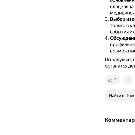
обновлённа
владельца 
медицинск
Выбор из
только в у
события и 
Обсуждени
профильны
возможные
По задумке, 
останутся де
0
Найти в Пои
Комментар