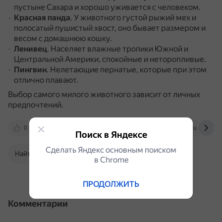
пустыне Сахара и хорошо уживается с человеком.
Красная панда
.
У животного густой рыжий мех и
полосатый пушистый хвост, оно бывает размером и
весом с домашнюю кошку.
Ленивец
.
Населяет влажные тропики Южной и
Центральной Америки, спокойные и неторопливые.
Пингвин
.
Нелетающие пернатые, которые при этом
отлично плавают.
Выбор самого милого животного зависит от личных
предпочтений.
0
www.gismeteo.ru
www.marieclaire.ru
Поиск в Яндексе
Сделать Яндекс основным поиском
Найти в Поиске
в Сhrome
ПРОДОЛЖИТЬ
Комментарии