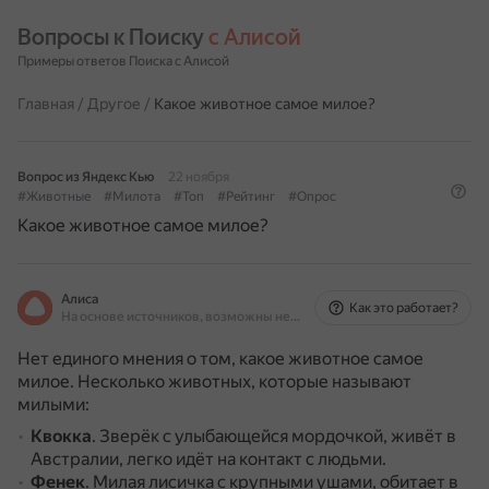
Вопросы к Поиску 
с Алисой
Примеры ответов Поиска с Алисой
Главная
/
Другое
/
Какое животное самое милое?
Вопрос из Яндекс Кью
22 ноября
#Животные
#Милота
#Топ
#Рейтинг
#Опрос
Какое животное самое милое?
Алиса
Как это работает?
На основе источников, возможны неточности
Нет единого мнения о том, какое животное самое
милое. Несколько животных, которые называют
милыми:
Квокка
.
Зверёк с улыбающейся мордочкой, живёт в
Австралии, легко идёт на контакт с людьми.
Фенек
.
Милая лисичка с крупными ушами, обитает в